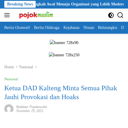
Skip
lri Jadi Langkah Awal Menuju Organisasi yang Lebih Modern
Breaking News
to
content
Berita Otomotif
Berita Olahraga
Kejahatan
Nissan
Bulutangkis
DKI
Home
Nasional
Nasional
Ketua DAD Kalteng Minta Semua Pihak
Jauhi Provokasi dan Hoaks
Redaktur Pojokmuslim
November 29, 2025