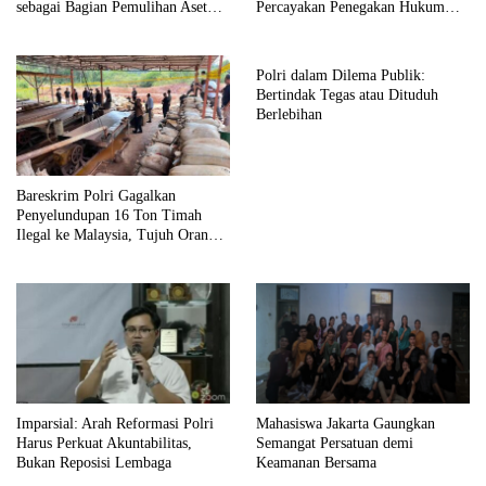
sebagai Bagian Pemulihan Aset
Percayakan Penegakan Hukum
Negara
kepada Kepolisian
Polri dalam Dilema Publik:
Bertindak Tegas atau Dituduh
Berlebihan
Bareskrim Polri Gagalkan
Penyelundupan 16 Ton Timah
Ilegal ke Malaysia, Tujuh Orang
Ditetapkan sebagai Tersangka
Imparsial: Arah Reformasi Polri
Mahasiswa Jakarta Gaungkan
Harus Perkuat Akuntabilitas,
Semangat Persatuan demi
Bukan Reposisi Lembaga
Keamanan Bersama