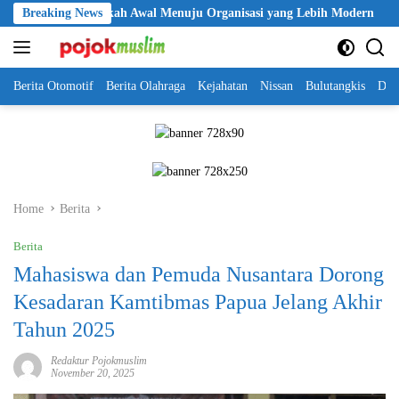
Skip
i Jadi Langkah Awal Menuju Organisasi yang Lebih Modern
Breaking News
Se
to
content
Berita Otomotif
Berita Olahraga
Kejahatan
Nissan
Bulutangkis
DKI
Home
Berita
Berita
Mahasiswa dan Pemuda Nusantara Dorong
Kesadaran Kamtibmas Papua Jelang Akhir
Tahun 2025
Redaktur Pojokmuslim
November 20, 2025