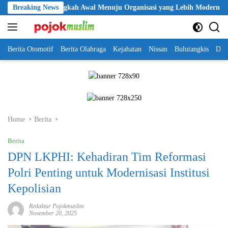
Skip
i Jadi Langkah Awal Menuju Organisasi yang Lebih Modern
Breaking News
Se
to
content
Berita Otomotif
Berita Olahraga
Kejahatan
Nissan
Bulutangkis
DKI
Home
Berita
Berita
DPN LKPHI: Kehadiran Tim Reformasi
Polri Penting untuk Modernisasi Institusi
Kepolisian
Redaktur Pojokmuslim
November 20, 2025