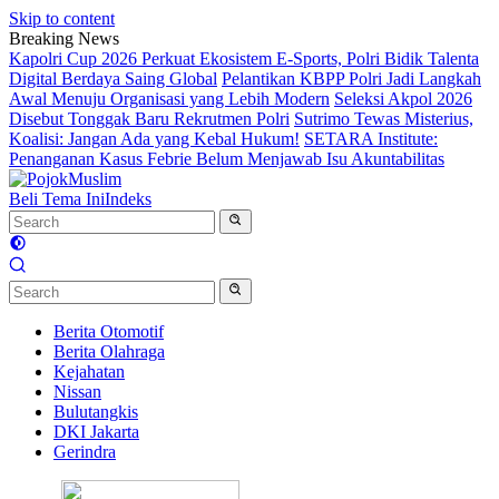
Skip to content
Breaking News
Kapolri Cup 2026 Perkuat Ekosistem E-Sports, Polri Bidik Talenta
Digital Berdaya Saing Global
Pelantikan KBPP Polri Jadi Langkah
Awal Menuju Organisasi yang Lebih Modern
Seleksi Akpol 2026
Disebut Tonggak Baru Rekrutmen Polri
Sutrimo Tewas Misterius,
Koalisi: Jangan Ada yang Kebal Hukum!
SETARA Institute:
Penanganan Kasus Febrie Belum Menjawab Isu Akuntabilitas
Beli Tema Ini
Indeks
Berita Otomotif
Berita Olahraga
Kejahatan
Nissan
Bulutangkis
DKI Jakarta
Gerindra