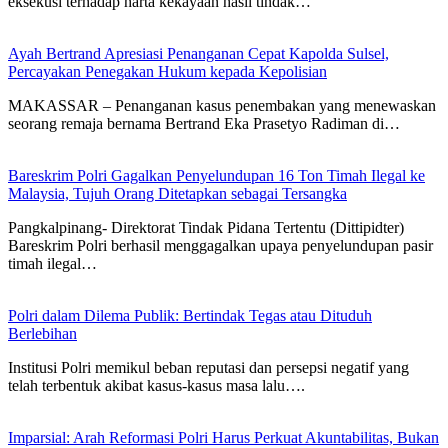
eksekusi terhadap harta kekayaan hasil tindak…
Ayah Bertrand Apresiasi Penanganan Cepat Kapolda Sulsel,
Percayakan Penegakan Hukum kepada Kepolisian
MAKASSAR – Penanganan kasus penembakan yang menewaskan
seorang remaja bernama Bertrand Eka Prasetyo Radiman di…
Bareskrim Polri Gagalkan Penyelundupan 16 Ton Timah Ilegal ke
Malaysia, Tujuh Orang Ditetapkan sebagai Tersangka
Pangkalpinang- Direktorat Tindak Pidana Tertentu (Dittipidter)
Bareskrim Polri berhasil menggagalkan upaya penyelundupan pasir
timah ilegal…
Polri dalam Dilema Publik: Bertindak Tegas atau Dituduh
Berlebihan
Institusi Polri memikul beban reputasi dan persepsi negatif yang
telah terbentuk akibat kasus-kasus masa lalu….
Imparsial: Arah Reformasi Polri Harus Perkuat Akuntabilitas, Bukan