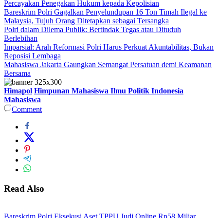
Percayakan Penegakan Hukum kepada Kepolisian
Bareskrim Polri Gagalkan Penyelundupan 16 Ton Timah Ilegal ke
Malaysia, Tujuh Orang Ditetapkan sebagai Tersangka
Polri dalam Dilema Publik: Bertindak Tegas atau Dituduh
Berlebihan
Imparsial: Arah Reformasi Polri Harus Perkuat Akuntabilitas, Bukan
Reposisi Lembaga
Mahasiswa Jakarta Gaungkan Semangat Persatuan demi Keamanan
Bersama
Himapol
Himpunan Mahasiswa Ilmu Politik Indonesia
Mahasiswa
Comment
Read Also
Bareskrim Polri Eksekusi Aset TPPU Judi Online Rp58 Miliar