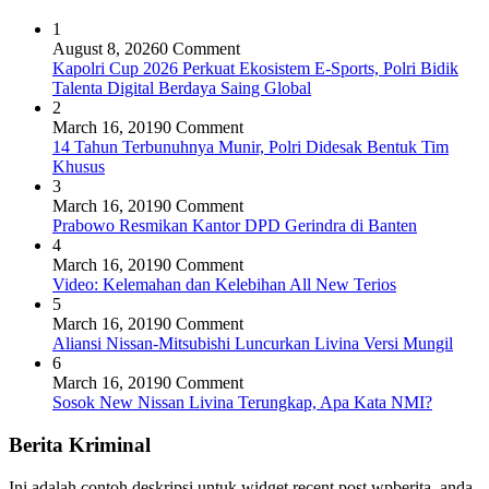
1
August 8, 2026
0 Comment
Kapolri Cup 2026 Perkuat Ekosistem E-Sports, Polri Bidik
Talenta Digital Berdaya Saing Global
2
March 16, 2019
0 Comment
14 Tahun Terbunuhnya Munir, Polri Didesak Bentuk Tim
Khusus
3
March 16, 2019
0 Comment
Prabowo Resmikan Kantor DPD Gerindra di Banten
4
March 16, 2019
0 Comment
Video: Kelemahan dan Kelebihan All New Terios
5
March 16, 2019
0 Comment
Aliansi Nissan-Mitsubishi Luncurkan Livina Versi Mungil
6
March 16, 2019
0 Comment
Sosok New Nissan Livina Terungkap, Apa Kata NMI?
Berita Kriminal
Ini adalah contoh deskripsi untuk widget recent post wpberita, anda