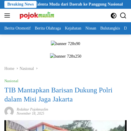
Skip
uka Jalan Talenta Muda dari Daerah ke Panggung Nasional
Breaking News
Kapo
to
content
Berita Otomotif
Berita Olahraga
Kejahatan
Nissan
Bulutangkis
DKI
Home
Nasional
Nasional
TIB Mantapkan Barisan Dukung Polri
dalam Misi Jaga Jakarta
Redaktur Pojokmuslim
November 18, 2025