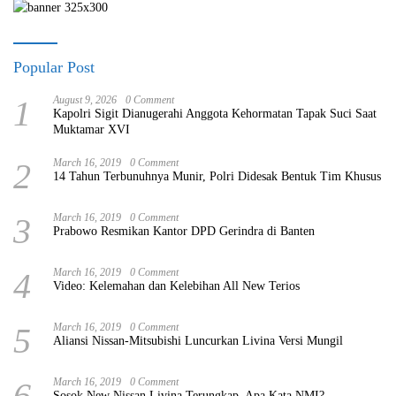
Popular Post
1
August 9, 2026
0 Comment
Kapolri Sigit Dianugerahi Anggota Kehormatan Tapak Suci Saat
Muktamar XVI
2
March 16, 2019
0 Comment
14 Tahun Terbunuhnya Munir, Polri Didesak Bentuk Tim Khusus
3
March 16, 2019
0 Comment
Prabowo Resmikan Kantor DPD Gerindra di Banten
4
March 16, 2019
0 Comment
Video: Kelemahan dan Kelebihan All New Terios
5
March 16, 2019
0 Comment
Aliansi Nissan-Mitsubishi Luncurkan Livina Versi Mungil
6
March 16, 2019
0 Comment
Sosok New Nissan Livina Terungkap, Apa Kata NMI?