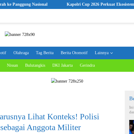
 Nasional
Kapolri Cup 2026 Perkuat Ekosistem E-Sports, Polri 
otif
Olahraga
Tag Berita
Berita Otomotif
Lainnya
Nissan
Bulutangkis
DKI Jakarta
Gerindra
Be
In
da
usnya Lihat Konteks! Polisi
sebagai Anggota Militer