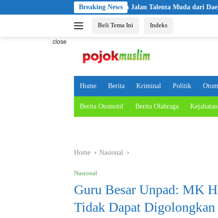
Skip
asi Kapolri Cup 2026, Buka Jalan Talenta Muda dari Daerah ke Panggung
Breaking News
to
Beli Tema Ini
Indeks
content
close
Home
Berita
Kriminal
Politik
Otom
Berita Otomotif
Berita Olahraga
Kejahatan
Home
Nasional
Nasional
Guru Besar Unpad: MK Har
Tidak Dapat Digolongkan 