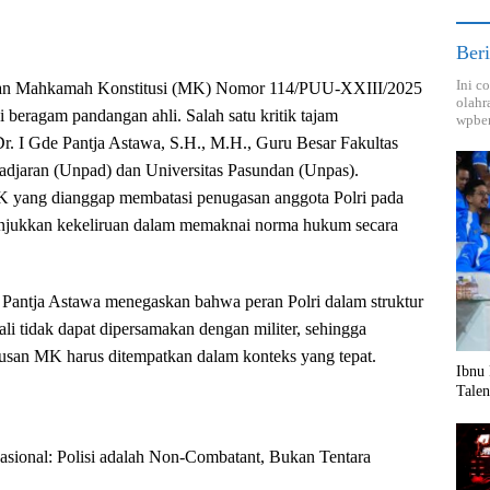
Beri
Ini c
usan Mahkamah Konstitusi (MK) Nomor 114/PUU-XXIII/2025
olahr
i beragam pandangan ahli. Salah satu kritik tajam
wpber
Dr. I Gde Pantja Astawa, S.H., M.H., Guru Besar Fakultas
adjaran (Unpad) dan Universitas Pasundan (Unpas).
 yang dianggap membatasi penugasan anggota Polri pada
nunjukkan kekeliruan dalam memaknai norma hukum secara
. Pantja Astawa menegaskan bahwa peran Polri dalam struktur
li tidak dapat dipersamakan dengan militer, sehingga
usan MK harus ditempatkan dalam konteks yang tepat.
Ibnu 
Tale
asional: Polisi adalah Non-Combatant, Bukan Tentara