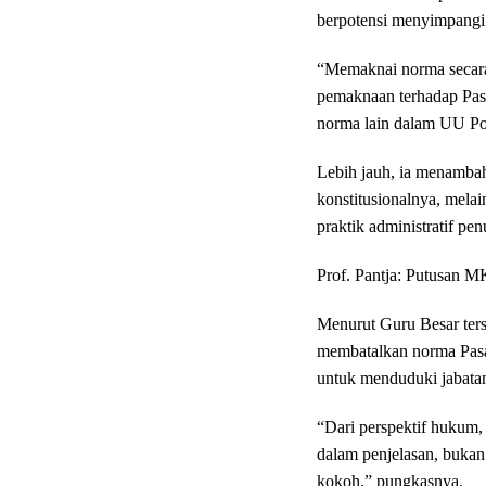
berpotensi menyimpangi 
“Memaknai norma secara 
pemaknaan terhadap Pasal
norma lain dalam UU Pol
Lebih jauh, ia menamba
konstitusionalnya, mela
praktik administratif pen
Prof. Pantja: Putusan 
Menurut Guru Besar ter
membatalkan norma Pasa
untuk menduduki jabatan
“Dari perspektif hukum,
dalam penjelasan, bukan 
kokoh,” pungkasnya.