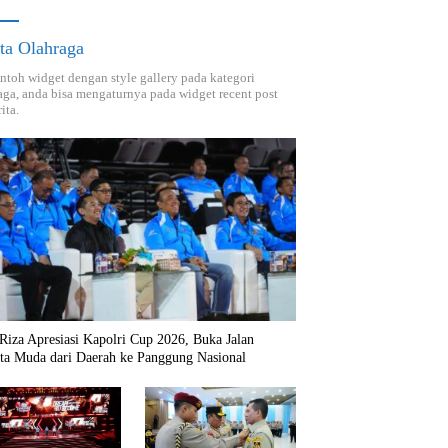
ta Olahraga
ontoh widget dengan style gallery pada kategori
aga, anda bisa mengaturnya pada widget recent post
ita.
Riza Apresiasi Kapolri Cup 2026, Buka Jalan
nta Muda dari Daerah ke Panggung Nasional