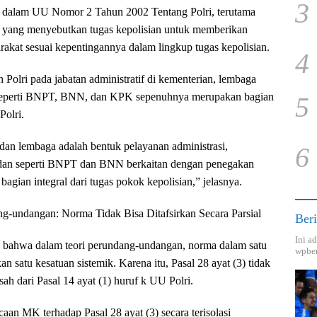
3
an dalam UU Nomor 2 Tahun 2002 Tentang Polri, terutama
 k yang menyebutkan tugas kepolisian untuk memberikan
akat sesuai kepentingannya dalam lingkup tugas kepolisian.
4
n Polri pada jabatan administratif di kementerian, lembaga
seperti BNPT, BNN, dan KPK sepenuhnya merupakan bagian
5
Polri.
 dan lembaga adalah bentuk pelayanan administrasi,
6
adan seperti BNPT dan BNN berkaitan dengan penegakan
bagian integral dari tugas pokok kepolisian,” jelasnya.
ng-undangan: Norma Tidak Bisa Ditafsirkan Secara Parsial
Beri
Ini a
n bahwa dalam teori perundang-undangan, norma dalam satu
wpber
satu kesatuan sistemik. Karena itu, Pasal 28 ayat (3) tidak
sah dari Pasal 14 ayat (1) huruf k UU Polri.
aan MK terhadap Pasal 28 ayat (3) secara terisolasi