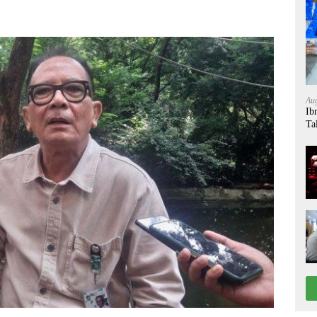
Aug
Ib
Ta