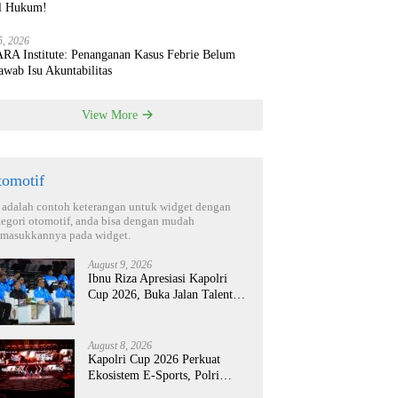
l Hukum!
5, 2026
RA Institute: Penanganan Kasus Febrie Belum
wab Isu Akuntabilitas
View More
tomotif
i adalah contoh keterangan untuk widget dengan
tegori otomotif, anda bisa dengan mudah
masukkannya pada widget.
August 9, 2026
Ibnu Riza Apresiasi Kapolri
Cup 2026, Buka Jalan Talenta
Muda dari Daerah ke Panggung
Nasional
August 8, 2026
Kapolri Cup 2026 Perkuat
Ekosistem E-Sports, Polri
Bidik Talenta Digital Berdaya