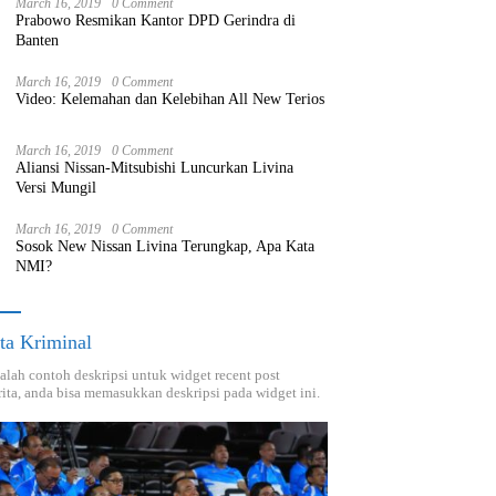
March 16, 2019
0 Comment
Prabowo Resmikan Kantor DPD Gerindra di
Banten
March 16, 2019
0 Comment
Video: Kelemahan dan Kelebihan All New Terios
March 16, 2019
0 Comment
Aliansi Nissan-Mitsubishi Luncurkan Livina
Versi Mungil
March 16, 2019
0 Comment
Sosok New Nissan Livina Terungkap, Apa Kata
NMI?
ta Kriminal
dalah contoh deskripsi untuk widget recent post
ita, anda bisa memasukkan deskripsi pada widget ini.