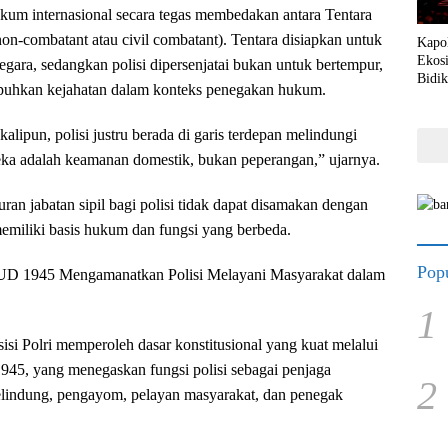
ukum internasional secara tegas membedakan antara Tentara
non-combatant atau civil combatant). Tentara disiapkan untuk
Kapo
Ekosi
gara, sedangkan polisi dipersenjatai bukan untuk bertempur,
Bidik
uhkan kejahatan dalam konteks penegakan hukum.
Berd
kalipun, polisi justru berada di garis terdepan melindungi
eka adalah keamanan domestik, bukan peperangan,” ujarnya.
ran jabatan sipil bagi polisi tidak dapat disamakan dengan
miliki basis hukum dan fungsi yang berbeda.
Popu
 UUD 1945 Mengamanatkan Polisi Melayani Masyarakat dalam
1
isi Polri memperoleh dasar konstitusional yang kuat melalui
945, yang menegaskan fungsi polisi sebagai penjaga
2
elindung, pengayom, pelayan masyarakat, dan penegak