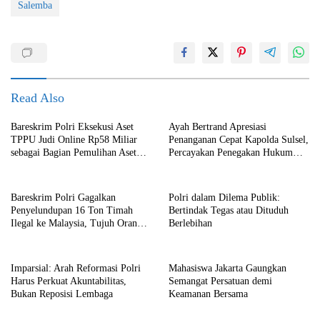
Salemba
Read Also
Bareskrim Polri Eksekusi Aset
Ayah Bertrand Apresiasi
TPPU Judi Online Rp58 Miliar
Penanganan Cepat Kapolda Sulsel,
sebagai Bagian Pemulihan Aset
Percayakan Penegakan Hukum
Negara
kepada Kepolisian
Bareskrim Polri Gagalkan
Polri dalam Dilema Publik:
Penyelundupan 16 Ton Timah
Bertindak Tegas atau Dituduh
Ilegal ke Malaysia, Tujuh Orang
Berlebihan
Ditetapkan sebagai Tersangka
Imparsial: Arah Reformasi Polri
Mahasiswa Jakarta Gaungkan
Harus Perkuat Akuntabilitas,
Semangat Persatuan demi
Bukan Reposisi Lembaga
Keamanan Bersama