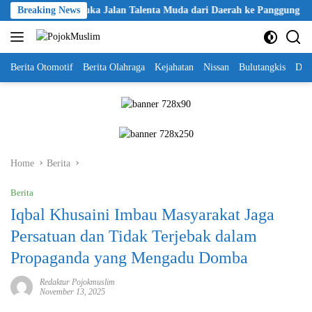
Skip
ri Cup 2026, Buka Jalan Talenta Muda dari Daerah ke Panggung Nasional
Breaking News
to
content
Berita Otomotif
Berita Olahraga
Kejahatan
Nissan
Bulutangkis
DKI
Home
Berita
Berita
Iqbal Khusaini Imbau Masyarakat Jaga
Persatuan dan Tidak Terjebak dalam
Propaganda yang Mengadu Domba
Redaktur Pojokmuslim
November 13, 2025