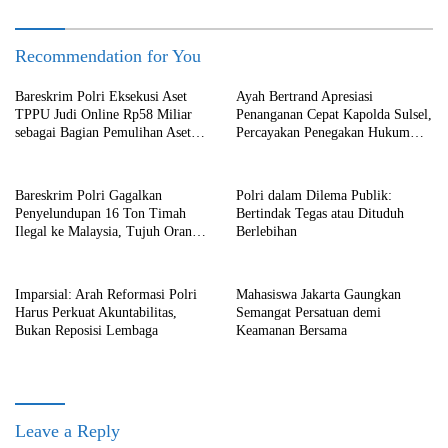
Recommendation for You
Bareskrim Polri Eksekusi Aset
Ayah Bertrand Apresiasi
TPPU Judi Online Rp58 Miliar
Penanganan Cepat Kapolda Sulsel,
sebagai Bagian Pemulihan Aset
Percayakan Penegakan Hukum
Negara
kepada Kepolisian
Bareskrim Polri Gagalkan
Polri dalam Dilema Publik:
Penyelundupan 16 Ton Timah
Bertindak Tegas atau Dituduh
Ilegal ke Malaysia, Tujuh Orang
Berlebihan
Ditetapkan sebagai Tersangka
Imparsial: Arah Reformasi Polri
Mahasiswa Jakarta Gaungkan
Harus Perkuat Akuntabilitas,
Semangat Persatuan demi
Bukan Reposisi Lembaga
Keamanan Bersama
Leave a Reply