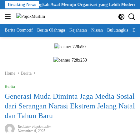
Skip
P Polri Jadi Langkah Awal Menuju Organisasi yang Lebih Modern
Breaking News
to
content
Berita Otomotif
Berita Olahraga
Kejahatan
Nissan
Bulutangkis
DKI
Home
Berita
Berita
Generasi Muda Diminta Jaga Media Sosial
dari Serangan Narasi Ekstrem Jelang Natal
dan Tahun Baru
Redaktur Pojokmuslim
November 8, 2025