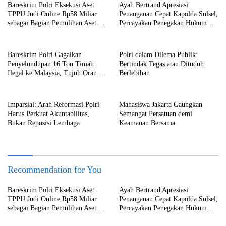
Bareskrim Polri Eksekusi Aset
Ayah Bertrand Apresiasi
TPPU Judi Online Rp58 Miliar
Penanganan Cepat Kapolda Sulsel,
sebagai Bagian Pemulihan Aset
Percayakan Penegakan Hukum
Negara
kepada Kepolisian
Bareskrim Polri Gagalkan
Polri dalam Dilema Publik:
Penyelundupan 16 Ton Timah
Bertindak Tegas atau Dituduh
Ilegal ke Malaysia, Tujuh Orang
Berlebihan
Ditetapkan sebagai Tersangka
Imparsial: Arah Reformasi Polri
Mahasiswa Jakarta Gaungkan
Harus Perkuat Akuntabilitas,
Semangat Persatuan demi
Bukan Reposisi Lembaga
Keamanan Bersama
Recommendation for You
Bareskrim Polri Eksekusi Aset
Ayah Bertrand Apresiasi
TPPU Judi Online Rp58 Miliar
Penanganan Cepat Kapolda Sulsel,
sebagai Bagian Pemulihan Aset
Percayakan Penegakan Hukum
Negara
kepada Kepolisian