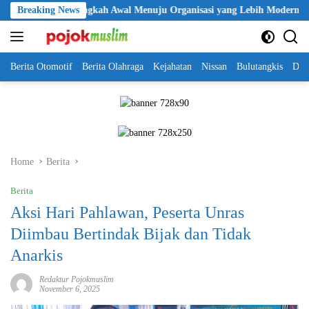
Skip
lri Jadi Langkah Awal Menuju Organisasi yang Lebih Modern
Breaking News
to
content
Berita Otomotif
Berita Olahraga
Kejahatan
Nissan
Bulutangkis
DKI
Home
Berita
Berita
Aksi Hari Pahlawan, Peserta Unras
Diimbau Bertindak Bijak dan Tidak
Anarkis
Redaktur Pojokmuslim
November 6, 2025