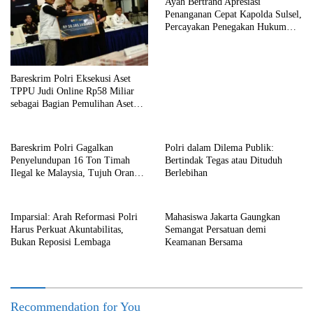
Ayah Bertrand Apresiasi
Penanganan Cepat Kapolda Sulsel,
Percayakan Penegakan Hukum
kepada Kepolisian
Bareskrim Polri Eksekusi Aset
TPPU Judi Online Rp58 Miliar
sebagai Bagian Pemulihan Aset
Negara
Bareskrim Polri Gagalkan
Polri dalam Dilema Publik:
Penyelundupan 16 Ton Timah
Bertindak Tegas atau Dituduh
Ilegal ke Malaysia, Tujuh Orang
Berlebihan
Ditetapkan sebagai Tersangka
Imparsial: Arah Reformasi Polri
Mahasiswa Jakarta Gaungkan
Harus Perkuat Akuntabilitas,
Semangat Persatuan demi
Bukan Reposisi Lembaga
Keamanan Bersama
Recommendation for You