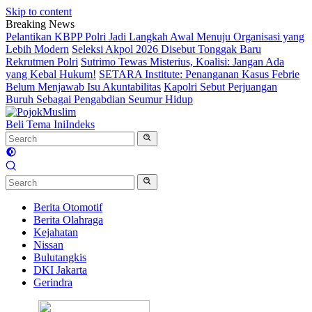
Skip to content
Breaking News
Pelantikan KBPP Polri Jadi Langkah Awal Menuju Organisasi yang
Lebih Modern
Seleksi Akpol 2026 Disebut Tonggak Baru
Rekrutmen Polri
Sutrimo Tewas Misterius, Koalisi: Jangan Ada
yang Kebal Hukum!
SETARA Institute: Penanganan Kasus Febrie
Belum Menjawab Isu Akuntabilitas
Kapolri Sebut Perjuangan
Buruh Sebagai Pengabdian Seumur Hidup
Beli Tema Ini
Indeks
Berita Otomotif
Berita Olahraga
Kejahatan
Nissan
Bulutangkis
DKI Jakarta
Gerindra