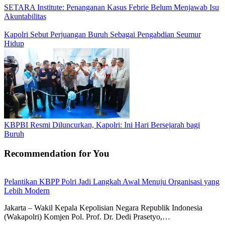
SETARA Institute: Penanganan Kasus Febrie Belum Menjawab Isu
Akuntabilitas
Kapolri Sebut Perjuangan Buruh Sebagai Pengabdian Seumur
Hidup
KBPBI Resmi Diluncurkan, Kapolri: Ini Hari Bersejarah bagi
Buruh
Recommendation for You
Pelantikan KBPP Polri Jadi Langkah Awal Menuju Organisasi yang
Lebih Modern
Jakarta – Wakil Kepala Kepolisian Negara Republik Indonesia
(Wakapolri) Komjen Pol. Prof. Dr. Dedi Prasetyo,…