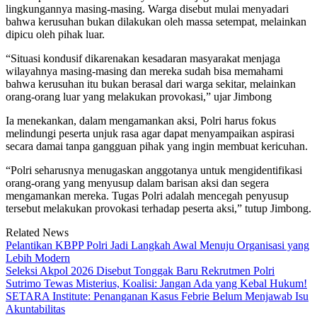
lingkungannya masing-masing. Warga disebut mulai menyadari
bahwa kerusuhan bukan dilakukan oleh massa setempat, melainkan
dipicu oleh pihak luar.
“Situasi kondusif dikarenakan kesadaran masyarakat menjaga
wilayahnya masing-masing dan mereka sudah bisa memahami
bahwa kerusuhan itu bukan berasal dari warga sekitar, melainkan
orang-orang luar yang melakukan provokasi,” ujar Jimbong
Ia menekankan, dalam mengamankan aksi, Polri harus fokus
melindungi peserta unjuk rasa agar dapat menyampaikan aspirasi
secara damai tanpa gangguan pihak yang ingin membuat kericuhan.
“Polri seharusnya menugaskan anggotanya untuk mengidentifikasi
orang-orang yang menyusup dalam barisan aksi dan segera
mengamankan mereka. Tugas Polri adalah mencegah penyusup
tersebut melakukan provokasi terhadap peserta aksi,” tutup Jimbong.
Related News
Pelantikan KBPP Polri Jadi Langkah Awal Menuju Organisasi yang
Lebih Modern
Seleksi Akpol 2026 Disebut Tonggak Baru Rekrutmen Polri
Sutrimo Tewas Misterius, Koalisi: Jangan Ada yang Kebal Hukum!
SETARA Institute: Penanganan Kasus Febrie Belum Menjawab Isu
Akuntabilitas