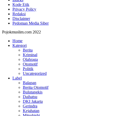
Kode Etik
Privacy Policy
Redaksi
Disclaimer
Pedoman Media Siber
Pojokmuslim.com 2022
Home
Kategori
Berita
Kriminal
Olahraga
Otomotif
Politik
Uncategorized
Label
Balapan
Berita Otomotif
Bulutangkis
Daihatsu
DKI Jakarta
Gerindra
Kejahatan
Mitsubishi