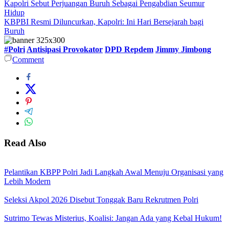
Kapolri Sebut Perjuangan Buruh Sebagai Pengabdian Seumur
Hidup
KBPBI Resmi Diluncurkan, Kapolri: Ini Hari Bersejarah bagi
Buruh
#Polri
Antisipasi Provokator
DPD Repdem
Jimmy Jimbong
Comment
Read Also
Pelantikan KBPP Polri Jadi Langkah Awal Menuju Organisasi yang
Lebih Modern
Seleksi Akpol 2026 Disebut Tonggak Baru Rekrutmen Polri
Sutrimo Tewas Misterius, Koalisi: Jangan Ada yang Kebal Hukum!