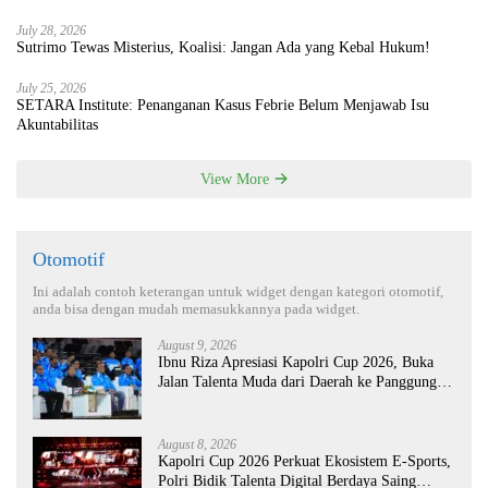
July 28, 2026
Sutrimo Tewas Misterius, Koalisi: Jangan Ada yang Kebal Hukum!
July 25, 2026
SETARA Institute: Penanganan Kasus Febrie Belum Menjawab Isu
Akuntabilitas
View More
Otomotif
Ini adalah contoh keterangan untuk widget dengan kategori otomotif,
anda bisa dengan mudah memasukkannya pada widget.
August 9, 2026
Ibnu Riza Apresiasi Kapolri Cup 2026, Buka
Jalan Talenta Muda dari Daerah ke Panggung
Nasional
August 8, 2026
Kapolri Cup 2026 Perkuat Ekosistem E-Sports,
Polri Bidik Talenta Digital Berdaya Saing