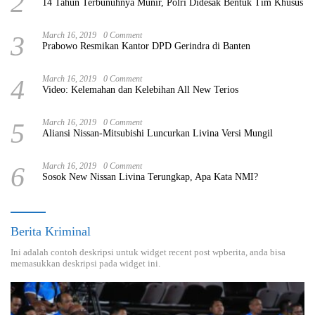
2
14 Tahun Terbunuhnya Munir, Polri Didesak Bentuk Tim Khusus
3
March 16, 2019
0 Comment
Prabowo Resmikan Kantor DPD Gerindra di Banten
4
March 16, 2019
0 Comment
Video: Kelemahan dan Kelebihan All New Terios
5
March 16, 2019
0 Comment
Aliansi Nissan-Mitsubishi Luncurkan Livina Versi Mungil
6
March 16, 2019
0 Comment
Sosok New Nissan Livina Terungkap, Apa Kata NMI?
Berita Kriminal
Ini adalah contoh deskripsi untuk widget recent post wpberita, anda bisa
memasukkan deskripsi pada widget ini.