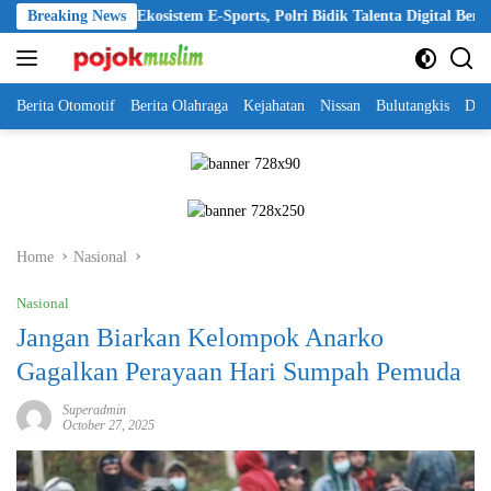
Skip
erkuat Ekosistem E-Sports, Polri Bidik Talenta Digital Berdaya Saing Gl
Breaking News
to
content
Berita Otomotif
Berita Olahraga
Kejahatan
Nissan
Bulutangkis
DKI
Home
Nasional
Nasional
Jangan Biarkan Kelompok Anarko
Gagalkan Perayaan Hari Sumpah Pemuda
Superadmin
October 27, 2025