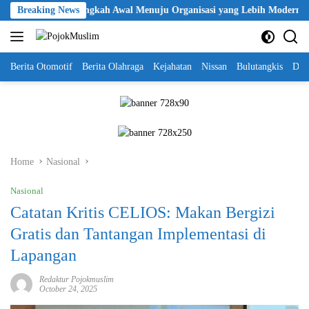
Skip
Polri Jadi Langkah Awal Menuju Organisasi yang Lebih Modern
Breaking News
to
content
Berita Otomotif
Berita Olahraga
Kejahatan
Nissan
Bulutangkis
DKI
Home
Nasional
Nasional
Catatan Kritis CELIOS: Makan Bergizi
Gratis dan Tantangan Implementasi di
Lapangan
Redaktur Pojokmuslim
October 24, 2025