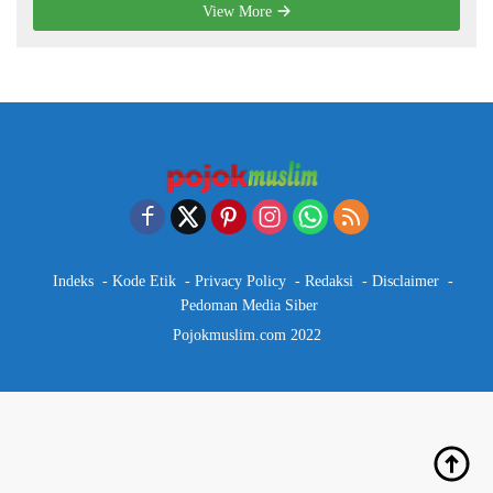
View More
Indeks
Kode Etik
Privacy Policy
Redaksi
Disclaimer
Pedoman Media Siber
Pojokmuslim.com 2022