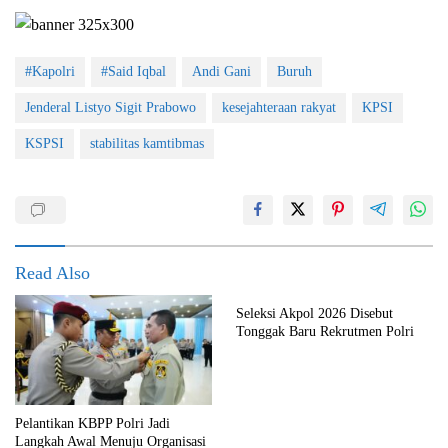
#Kapolri
#Said Iqbal
Andi Gani
Buruh
Jenderal Listyo Sigit Prabowo
kesejahteraan rakyat
KPSI
KSPSI
stabilitas kamtibmas
Read Also
Seleksi Akpol 2026 Disebut
Tonggak Baru Rekrutmen Polri
Pelantikan KBPP Polri Jadi
Langkah Awal Menuju Organisasi