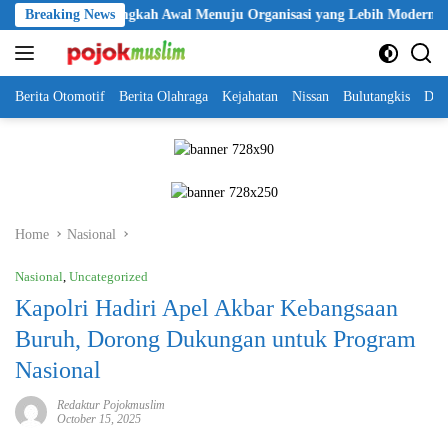
Skip
olri Jadi Langkah Awal Menuju Organisasi yang Lebih Modern
Breaking News
to
content
Berita Otomotif
Berita Olahraga
Kejahatan
Nissan
Bulutangkis
DKI
Home
Nasional
Nasional
,
Uncategorized
Kapolri Hadiri Apel Akbar Kebangsaan
Buruh, Dorong Dukungan untuk Program
Nasional
Redaktur Pojokmuslim
October 15, 2025