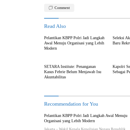
Comment
Read Also
Pelantikan KBPP Polri Jadi Langkah
Seleksi A
Awal Menuju Organisasi yang Lebih
Baru Rekr
Modern
SETARA Institute: Penanganan
Kapolri S
Kasus Febrie Belum Menjawab Isu
Sebagai P
Akuntabilitas
Recommendation for You
Pelantikan KBPP Polri Jadi Langkah Awal Menuju
Organisasi yang Lebih Modern
Jakarta – Wakil Kepala Kepolisian Negara Republik