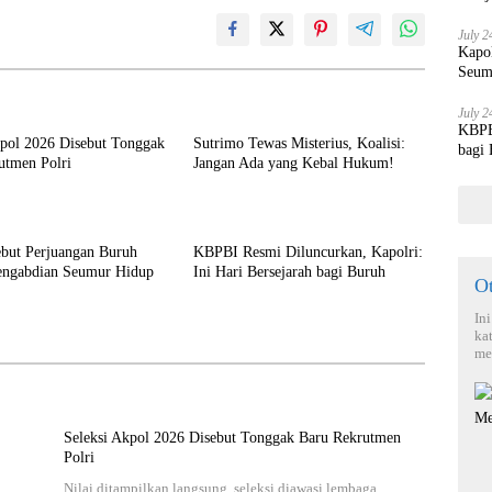
July 2
Kapo
Seum
July 2
KBPBI
kpol 2026 Disebut Tonggak
Sutrimo Tewas Misterius, Koalisi:
bagi
utmen Polri
Jangan Ada yang Kebal Hukum!
ebut Perjuangan Buruh
KBPBI Resmi Diluncurkan, Kapolri:
engabdian Seumur Hidup
Ini Hari Bersejarah bagi Buruh
O
In
ka
me
Seleksi Akpol 2026 Disebut Tonggak Baru Rekrutmen
Polri
Nilai ditampilkan langsung, seleksi diawasi lembaga