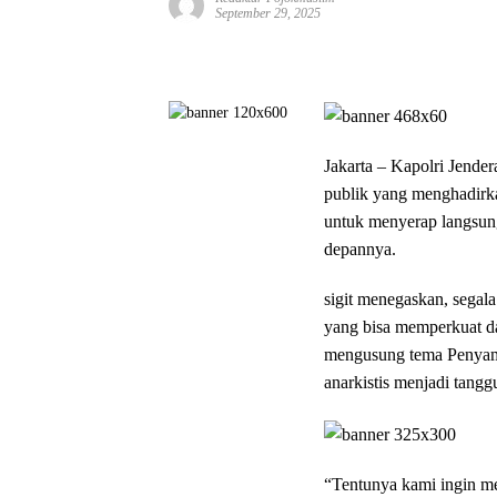
September 29, 2025
Jakarta – Kapolri Jende
publik yang menghadirkan
untuk menyerap langsung 
depannya.
sigit menegaskan, segala
yang bisa memperkuat da
mengusung tema Penyam
anarkistis menjadi tang
“Tentunya kami ingin me