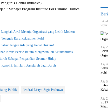
Pengurus Centra Initiative)
ekjen:/ Manajer Program Institute For Criminal Justice
Beri
Ini a
wpber
i Langkah Awal Menuju Organisasi yang Lebih Modern
t Tonggak Baru Rekrutmen Polri
Koalisi: Jangan Ada yang Kebal Hukum!
July 2
Pela
nan Kasus Febrie Belum Menjawab Isu Akuntabilitas
Orga
 Buruh Sebagai Pengabdian Seumur Hidup
July 2
Kapolri: Ini Hari Bersejarah bagi Buruh
Sele
Polri
July 2
Sutri
Keba
ialog Publik
Jendral Listyo Sigit Prabowo
July 2
SETA
Menja