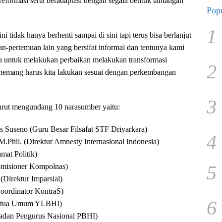
eformasi serta beradaptasi dengan segala bentuk tantangan
Popu
1
ni tidak hanya berhenti sampai di sini tapi terus bisa berlanjut
-pertemuan lain yang bersifat informal dan tentunya kami
ya untuk melakukan perbaikan melakukan transformasi
2
 memang harus kita lakukan sesuai dengan perkembangan
3
turut mengundang 10 narasumber yaitu:
is Suseno (Guru Besar Filsafat STF Driyarkara)
4
.Phil. (Direktur Amnesty Internasional Indonesia)
mat Politik)
5
omisioner Kompolnas)
(Direktur Imparsial)
oordinator KontraS)
6
Ketua Umum YLBHI)
 Badan Pengurus Nasional PBHI)