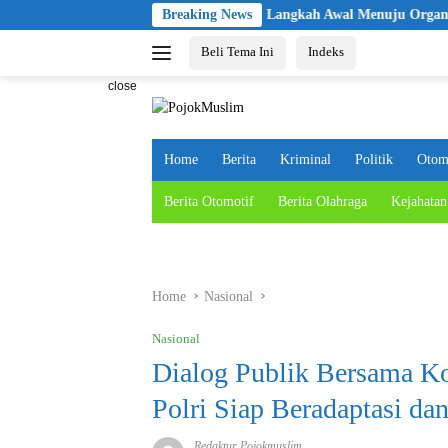
Skip
Pelantikan KBPP Polri Jadi Langkah Awal Menuju Organisasi yang
Breaking News
to
Beli Tema Ini
Indeks
content
close
Home
Berita
Kriminal
Politik
Otom
Berita Otomotif
Berita Olahraga
Kejahatan
Home
Nasional
Nasional
Dialog Publik Bersama Koa
Polri Siap Beradaptasi da
Redaktur Pojokmuslim