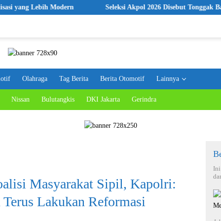
 Lebih Modern
Seleksi Akpol 2026 Disebut Tonggak Baru Rekru
otif
Olahraga
Tag Berita
Berita Otomotif
Lainnya
Nissan
Bulutangkis
DKI Jakarta
Gerindra
Be
In
da
lisi Masyarakat Sipil, Kapolri:
n Terus Lakukan Reformasi