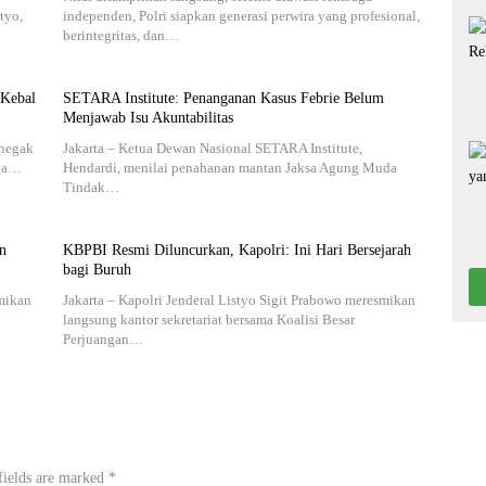
tyo,
independen, Polri siapkan generasi perwira yang profesional,
berintegritas, dan…
 Kebal
SETARA Institute: Penanganan Kasus Febrie Belum
Menjawab Isu Akuntabilitas
enegak
Jakarta – Ketua Dewan Nasional SETARA Institute,
rga…
Hendardi, menilai penahanan mantan Jaksa Agung Muda
Tindak…
n
KBPBI Resmi Diluncurkan, Kapolri: Ini Hari Bersejarah
bagi Buruh
smikan
Jakarta – Kapolri Jenderal Listyo Sigit Prabowo meresmikan
langsung kantor sekretariat bersama Koalisi Besar
Perjuangan…
fields are marked
*