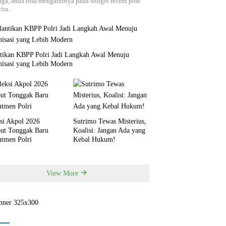
aga, anda bisa mengaturnya pada widget recent post
ita.
ntikan KBPP Polri Jadi Langkah Awal Menuju
nisasi yang Lebih Modern
si Akpol 2026
Sutrimo Tewas Misterius,
but Tonggak Baru
Koalisi: Jangan Ada yang
utmen Polri
Kebal Hukum!
View More