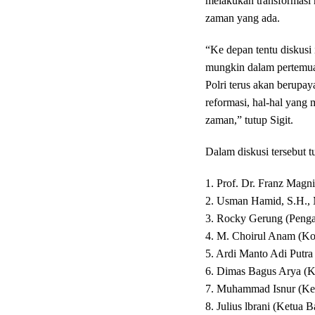
melakukan transformasi r
zaman yang ada.
“Ke depan tentu diskusi i
mungkin dalam pertemuan
Polri terus akan berupa
reformasi, hal-hal yang
zaman,” tutup Sigit.
Dalam diskusi tersebut 
1. Prof. Dr. Franz Magn
2. Usman Hamid, S.H., M
3. Rocky Gerung (Penga
4. M. Choirul Anam (K
5. Ardi Manto Adi Putra 
6. Dimas Bagus Arya (K
7. Muhammad Isnur (
8. Julius lbrani (Ketua