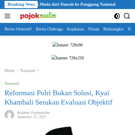
Skip
a Jalan Talenta Muda dari Daerah ke Panggung Nasional
Breaking News
Kapolr
to
content
Berita Otomotif
Berita Olahraga
Kejahatan
Nissan
Bulutangkis
DKI
Home
Nasional
Nasional
Reformasi Polri Bukan Solusi, Kyai
Khambali Serukan Evaluasi Objektif
Redaktur Pojokmuslim
September 15, 2025