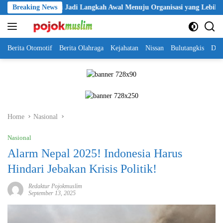
Skip
n KBPP Polri Jadi Langkah Awal Menuju Organisasi yang Lebih Modern
Breaking News
to
content
Berita Otomotif
Berita Olahraga
Kejahatan
Nissan
Bulutangkis
DKI
Home
Nasional
Nasional
Alarm Nepal 2025! Indonesia Harus
Hindari Jebakan Krisis Politik!
Redaktur Pojokmuslim
September 13, 2025