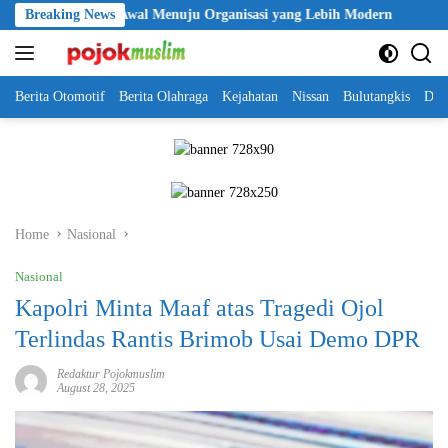
Skip
 Langkah Awal Menuju Organisasi yang Lebih Modern
Breaking News
Seleksi 
to
content
Berita Otomotif
Berita Olahraga
Kejahatan
Nissan
Bulutangkis
DKI
Home
Nasional
Nasional
Kapolri Minta Maaf atas Tragedi Ojol
Terlindas Rantis Brimob Usai Demo DPR
Redaktur Pojokmuslim
August 28, 2025