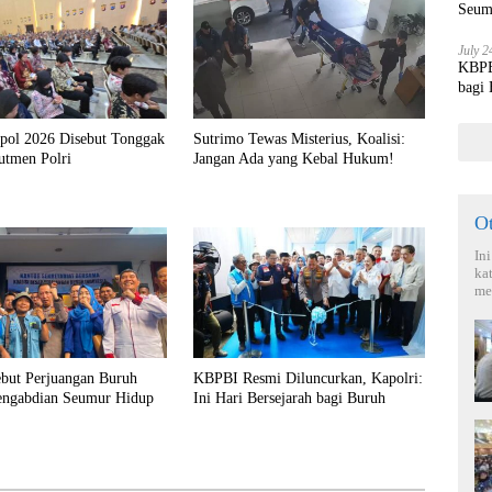
Seum
July 2
KBPBI
bagi
kpol 2026 Disebut Tonggak
Sutrimo Tewas Misterius, Koalisi:
utmen Polri
Jangan Ada yang Kebal Hukum!
O
In
ka
me
ebut Perjuangan Buruh
KBPBI Resmi Diluncurkan, Kapolri:
engabdian Seumur Hidup
Ini Hari Bersejarah bagi Buruh