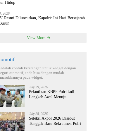
ur Hidup
4, 2026
 Resmi Diluncurkan, Kapolri: Ini Hari Bersejarah
 Buruh
View More
tomotif
i adalah contoh keterangan untuk widget dengan
tegori otomotif, anda bisa dengan mudah
masukkannya pada widget.
July 29, 2026
Pelantikan KBPP Polri Jadi
Langkah Awal Menuju
Organisasi yang Lebih Modern
July 28, 2026
Seleksi Akpol 2026 Disebut
Tonggak Baru Rekrutmen Polri