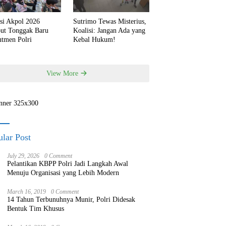
si Akpol 2026
Sutrimo Tewas Misterius,
but Tonggak Baru
Koalisi: Jangan Ada yang
utmen Polri
Kebal Hukum!
View More
lar Post
July 29, 2026
0 Comment
Pelantikan KBPP Polri Jadi Langkah Awal
Menuju Organisasi yang Lebih Modern
March 16, 2019
0 Comment
14 Tahun Terbunuhnya Munir, Polri Didesak
Bentuk Tim Khusus