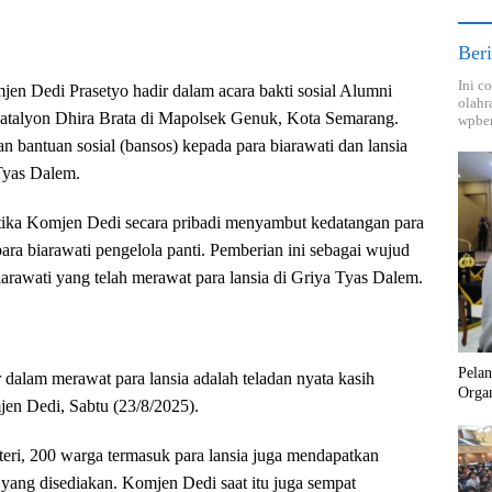
Beri
Ini c
jen Dedi Prasetyo hadir dalam acara bakti sosial Alumni
olahr
talyon Dhira Brata di Mapolsek Genuk, Kota Semarang.
wpber
bantuan sosial (bansos) kepada para biarawati dan lansia
Tyas Dalem.
etika Komjen Dedi secara pribadi menyambut kedatangan para
ara biarawati pengelola panti. Pemberian ini sebagai wujud
iarawati yang telah merawat para lansia di Griya Tyas Dalem.
Pela
 dalam merawat para lansia adalah teladan nyata kasih
Orga
en Dedi, Sabtu (23/8/2025).
eri, 200 warga termasuk para lansia juga mendapatkan
 yang disediakan. Komjen Dedi saat itu juga sempat