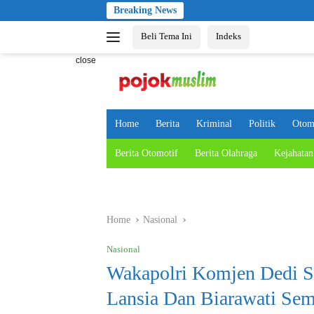
Skip
Breaking News
to
Beli Tema Ini
Indeks
content
close
Home
Berita
Kriminal
Politik
Otom
Berita Otomotif
Berita Olahraga
Kejahatan
Home
Nasional
Nasional
Wakapolri Komjen Dedi S
Lansia Dan Biarawati Se