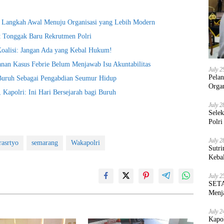
i Langkah Awal Menuju Organisasi yang Lebih Modern
t Tonggak Baru Rekrutmen Polri
Koalisi: Jangan Ada yang Kebal Hukum!
nan Kasus Febrie Belum Menjawab Isu Akuntabilitas
July 2
Pela
 Buruh Sebagai Pengabdian Seumur Hidup
Orga
Kapolri: Ini Hari Bersejarah bagi Buruh
July 2
Sele
Polri
July 2
rasrtyo
semarang
Wakapolri
Sutri
Keba
July 2
SETA
Menja
July 2
Kapo