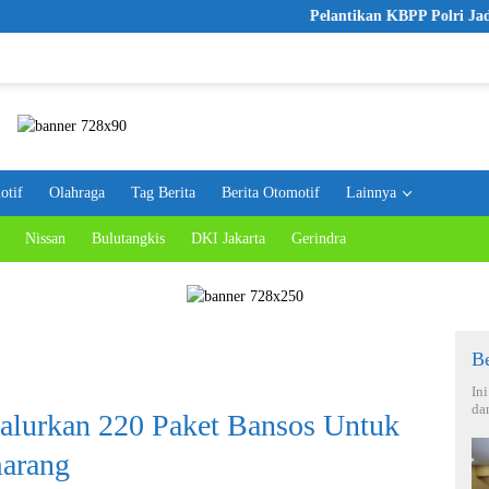
Pelantikan KBPP Polri Jadi Langkah Awa
otif
Olahraga
Tag Berita
Berita Otomotif
Lainnya
Nissan
Bulutangkis
DKI Jakarta
Gerindra
Be
In
da
alurkan 220 Paket Bansos Untuk
marang