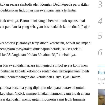
3
akukan secara simbolis oleh Komjen Dedi kepada perwakilan
dedikasikan hidupnya merawat para lansia terlantar.
4
tidak terduga. Bantuan ini sangat berarti untuk operasional
at para lansia yang sebagian besar adalah kaum duafa,” ujar
5
 beserta jajarannya tetap diberi kesehatan, berkat melimpah
 pengayom masyarakat dimanapun berada, sukses selalu
6
 ke-35 Angkatan 90 dan 80 tahun RI,” tambahnya.
an biarawati dalam acara ini menjadi simbol nyata komitmen
perhatian kepada kelompok rentan dan termarjinalkan. Dedi
Beri
mantau perkembangan dan kebutuhan Griya Tyas Dalem.
Ini a
wpber
ngan doa bersama yang dipimpin oleh para biarawati untuk
 keutuhan NKRI, memperlihatkan harmoni yang indah antara
yarakat dalam membangun Indonesia yang lebih humanis.