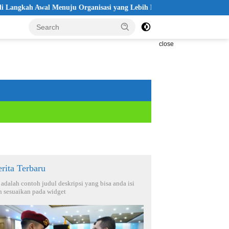
l Menuju Organisasi yang Lebih Modern
Seleksi Akpol 2026 Di
close
rita Terbaru
i adalah contoh judul deskripsi yang bisa anda isi
n sesuaikan pada widget