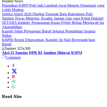
Related News
Pelantikan KBPP Polri Jadi Langkah Awal Menuju Organisasi yang
Lebih Modern
Seleksi Akpol 2026 Disebut Tonggak Baru Rekrutmen Polri
Sutrimo Tewas Misterius, Koalisi: Jangan Ada yang Kebal Hukum!
SETARA Institute: Penanganan Kasus Febrie Belum Menjawab Isu
Akuntabilitas
Kapolri Sebut Perjuangan Buruh Sebagai Pengabdian Seumur
Hidup
KBPBI Resmi Diluncurkan, Kapolri: Ini Hari Bersejarah bagi
Buruh
Aksi 25 Agustus
DPR RI
Jumhur Hidayat
KSPSI
Comment
Read Also