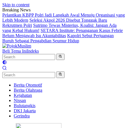
Skip to content
Breaking News
Pelantikan KBPP Polri Jadi Langkah Awal Menuju Organisasi yang
Lebih Modern
Seleksi Akpol 2026 Disebut Tonggak Baru
Rekrutmen Polri
Sutrimo Tewas Misterius, Koalisi: Jangan Ada
yang Kebal Hukum!
SETARA Institute: Penanganan Kasus Febrie
Belum Menjawab Isu Akuntabilitas
Kapolri Sebut Perjuangan
Buruh Sebagai Pengabdian Seumur Hidup
Beli Tema Ini
Indeks
Berita Otomotif
Berita Olahraga
Kejahatan
Nissan
Bulutangkis
DKI Jakarta
Gerindra