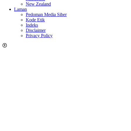
New Zealand
Laman
Pedoman Media Siber
Kode Etik
Indeks
Disclaimer
Privacy Policy