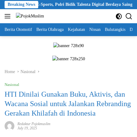
Skip
t Ekosistem E-Sports, Polri Bidik Talenta Digital Berdaya Saing Global
Breaking News
to
content
Berita Otomotif
Berita Olahraga
Kejahatan
Nissan
Bulutangkis
DKI
Home
Nasional
Nasional
HTI Dinilai Gunakan Buku, Aktivis, dan
Wacana Sosial untuk Jalankan Rebranding
Gerakan Khilafah di Indonesia
Redaktur Pojokmuslim
July 19, 2025