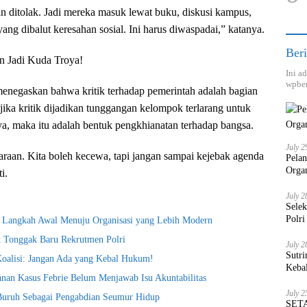
an ditolak. Jadi mereka masuk lewat buku, diskusi kampus,
yang dibalut keresahan sosial. Ini harus diwaspadai,” katanya.
Beri
an Jadi Kuda Troya!
Ini a
wpber
enegaskan bahwa kritik terhadap pemerintah adalah bagian
jika kritik dijadikan tunggangan kelompok terlarang untuk
, maka itu adalah bentuk pengkhianatan terhadap bangsa.
July 2
daraan. Kita boleh kecewa, tapi jangan sampai kejebak agenda
Pela
Orga
i.
July 2
Sele
Polri
i Langkah Awal Menuju Organisasi yang Lebih Modern
t Tonggak Baru Rekrutmen Polri
July 2
Sutri
Koalisi: Jangan Ada yang Kebal Hukum!
Keba
nan Kasus Febrie Belum Menjawab Isu Akuntabilitas
July 2
 Buruh Sebagai Pengabdian Seumur Hidup
SETA