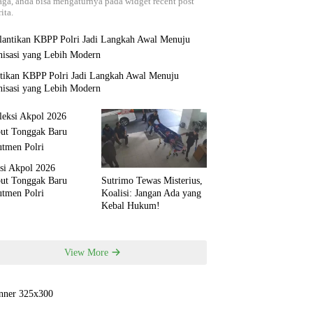
aga, anda bisa mengaturnya pada widget recent post
ita.
ntikan KBPP Polri Jadi Langkah Awal Menuju
nisasi yang Lebih Modern
si Akpol 2026
but Tonggak Baru
Sutrimo Tewas Misterius,
utmen Polri
Koalisi: Jangan Ada yang
Kebal Hukum!
View More