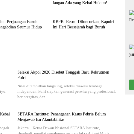
Jangan Ada yang Kebal Hukum!
ebut Perjuangan Buruh
KBPBI Resmi Diluncurkan, Kapolri:
engabdian Seumur Hidup
Ini Hari Bersejarah bagi Buruh
Seleksi Akpol 2026 Disebut Tonggak Baru Rekrutmen
Polri
Nilai ditampilkan langsung, seleksi diawasi lembaga
tyo,
independen, Polri siapkan generasi perwira yang profesional,
berintegritas, dan…
 Kebal
SETARA Institute: Penanganan Kasus Febrie Belum
Menjawab Isu Akuntabilitas
enegak
Jakarta – Ketua Dewan Nasional SETARA Institute,
rga…
Hendardi, menilai penahanan mantan Jaksa Agung Muda