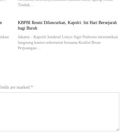
Tindak…
n
KBPBI Resmi Diluncurkan, Kapolri: Ini Hari Bersejarah
bagi Buruh
smikan
Jakarta – Kapolri Jenderal Listyo Sigit Prabowo meresmikan
langsung kantor sekretariat bersama Koalisi Besar
Perjuangan…
fields are marked
*