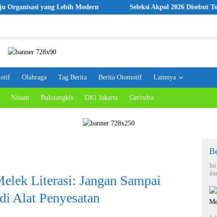
asi yang Lebih Modern
Seleksi Akpol 2026 Disebut Tonggak Ba
otif
Olahraga
Tag Berita
Berita Otomotif
Lainnya
Nissan
Bulutangkis
DKI Jakarta
Gerindra
Be
In
da
lek Literasi: Jangan Sampai
di Alat Penyesatan