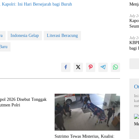
Menja
Kapolri: Ini Hari Bersejarah bagi Buruh
July 2
Kapo
Seum
wa
Indonesia Gelap
Literasi Beracung
July 2
KBPBI
Baru
bagi
O
In
kpol 2026 Disebut Tonggak
ka
utmen Polri
me
Sutrimo Tewas Misterius, Koalisi: