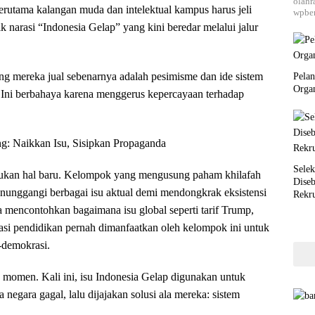
olahr
terutama kalangan muda dan intelektual kampus harus jeli
wpber
 narasi “Indonesia Gelap” yang kini beredar melalui jalur
ang mereka jual sebenarnya adalah pesimisme dan ide sistem
Pela
Orga
ah. Ini berbahaya karena menggerus kepercayaan terhadap
g: Naikkan Isu, Sisipkan Propaganda
Selek
 bukan hal baru. Kelompok yang mengusung paham khilafah
Dise
enunggangi berbagai isu aktual demi mendongkrak eksistensi
Rekr
a mencontohkan bagaimana isu global seperti tarif Trump,
si pendidikan pernah dimanfaatkan oleh kelompok ini untuk
-demokrasi.
momen. Kali ini, isu Indonesia Gelap digunakan untuk
negara gagal, lalu dijajakan solusi ala mereka: sistem