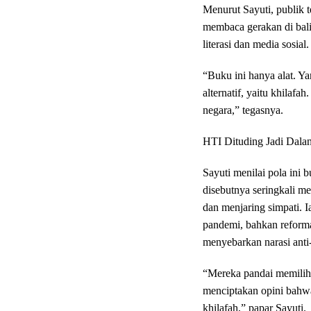
Menurut Sayuti, publik 
membaca gerakan di balik
literasi dan media sosial.
“Buku ini hanya alat. Y
alternatif, yaitu khilaf
negara,” tegasnya.
HTI Dituding Jadi Dalan
Sayuti menilai pola ini
disebutnya seringkali m
dan menjaring simpati. I
pandemi, bahkan reforma
menyebarkan narasi anti
“Mereka pandai memilih 
menciptakan opini bahwa 
khilafah,” papar Sayuti.