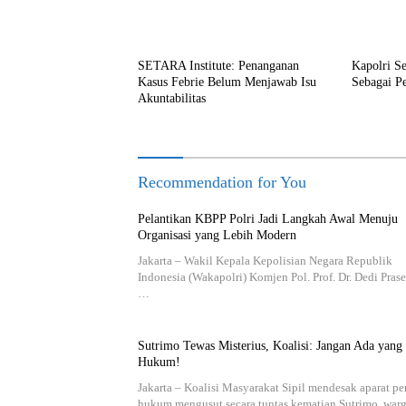
SETARA Institute: Penanganan
Kapolri S
Kasus Febrie Belum Menjawab Isu
Sebagai P
Akuntabilitas
Recommendation for You
Pelantikan KBPP Polri Jadi Langkah Awal Menuju
Organisasi yang Lebih Modern
Jakarta – Wakil Kepala Kepolisian Negara Republik
Indonesia (Wakapolri) Komjen Pol. Prof. Dr. Dedi Prase
…
Sutrimo Tewas Misterius, Koalisi: Jangan Ada yang
Hukum!
Jakarta – Koalisi Masyarakat Sipil mendesak aparat p
hukum mengusut secara tuntas kematian Sutrimo, wa