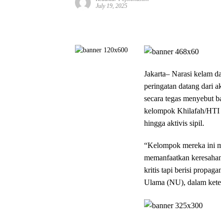
July 19, 2025
Jakarta– Narasi kelam d
peringatan datang dari 
secara tegas menyebut 
kelompok Khilafah/HTI 
hingga aktivis sipil.
“Kelompok mereka ini m
memanfaatkan keresahan 
kritis tapi berisi propag
Ulama (NU), dalam keter