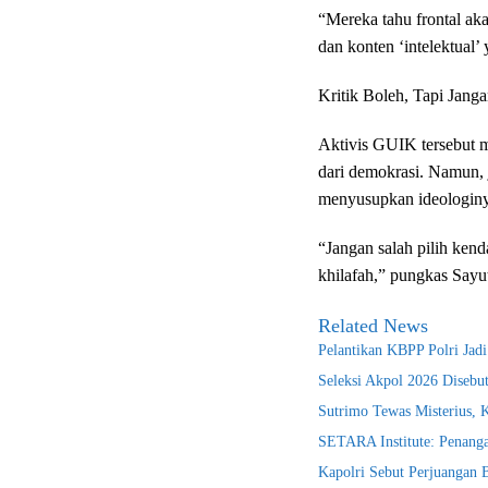
“Mereka tahu frontal ak
dan konten ‘intelektual’ 
Kritik Boleh, Tapi Jang
Aktivis GUIK tersebut m
dari demokrasi. Namun, 
menyusupkan ideologinya
“Jangan salah pilih ken
khilafah,” pungkas Sayut
Related News
Pelantikan KBPP Polri Jad
Seleksi Akpol 2026 Disebu
Sutrimo Tewas Misterius, 
SETARA Institute: Penanga
Kapolri Sebut Perjuangan