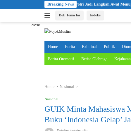
Skip
Pelantikan KBPP Polri Jadi Langkah Awal Menuju Organis
Breaking News
to
Beli Tema Ini
Indeks
content
close
Home
Berita
Kriminal
Politik
Otom
Berita Otomotif
Berita Olahraga
Kejahatan
Home
Nasional
Nasional
GUIK Minta Mahasiswa Me
Buku ‘Indonesia Gelap’ Ja
Redaktur Pojokmuslim