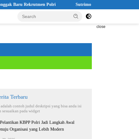
ru Rekrutmen Polri
Sutrimo Tewas Misterius, Koalisi: Jangan
close
rita Terbaru
i adalah contoh judul deskripsi yang bisa anda isi
n sesuaikan pada widget