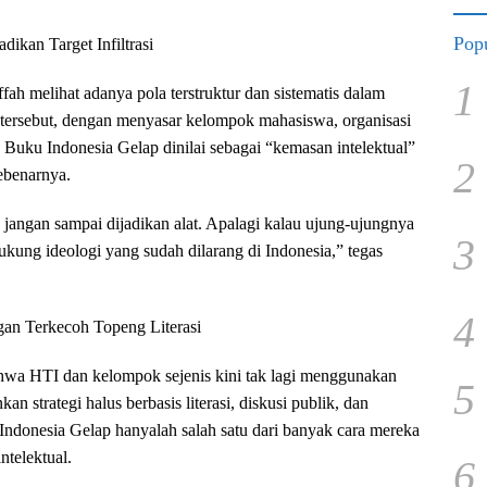
Popu
ikan Target Infiltrasi
1
ah melihat adanya pola terstruktur dan sistematis dalam
 tersebut, dengan menyasar kelompok mahasiswa, organisasi
l. Buku Indonesia Gelap dinilai sebagai “kemasan intelektual”
2
ebenarnya.
 jangan sampai dijadikan alat. Apalagi kalau ujung-ujungnya
3
ukung ideologi yang sudah dilarang di Indonesia,” tegas
4
gan Terkecoh Topeng Literasi
hwa HTI dan kelompok sejenis kini tak lagi menggunakan
5
an strategi halus berbasis literasi, diskusi publik, dan
Indonesia Gelap hanyalah salah satu dari banyak cara mereka
telektual.
6