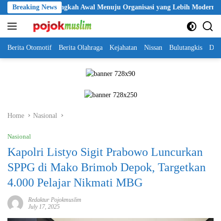
Skip
i Jadi Langkah Awal Menuju Organisasi yang Lebih Modern
Breaking News
Se
to
content
Berita Otomotif
Berita Olahraga
Kejahatan
Nissan
Bulutangkis
DKI
Home
Nasional
Nasional
Kapolri Listyo Sigit Prabowo Luncurkan
SPPG di Mako Brimob Depok, Targetkan
4.000 Pelajar Nikmati MBG
Redaktur Pojokmuslim
July 17, 2025