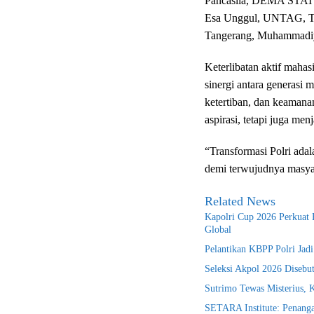
Pancasila, DEMA STAI A
Esa Unggul, UNTAG, Tr
Tangerang, Muhammadiya
Keterlibatan aktif mah
sinergi antara generasi
ketertiban, dan keamana
aspirasi, tetapi juga menj
“Transformasi Polri ada
demi terwujudnya masyara
Related News
Kapolri Cup 2026 Perkuat E
Global
Pelantikan KBPP Polri Jad
Seleksi Akpol 2026 Disebu
Sutrimo Tewas Misterius, 
SETARA Institute: Penanga