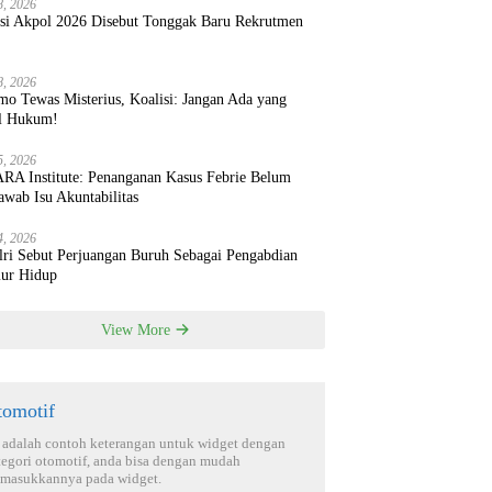
8, 2026
ksi Akpol 2026 Disebut Tonggak Baru Rekrutmen
8, 2026
mo Tewas Misterius, Koalisi: Jangan Ada yang
l Hukum!
5, 2026
RA Institute: Penanganan Kasus Febrie Belum
wab Isu Akuntabilitas
4, 2026
lri Sebut Perjuangan Buruh Sebagai Pengabdian
ur Hidup
View More
tomotif
i adalah contoh keterangan untuk widget dengan
tegori otomotif, anda bisa dengan mudah
masukkannya pada widget.