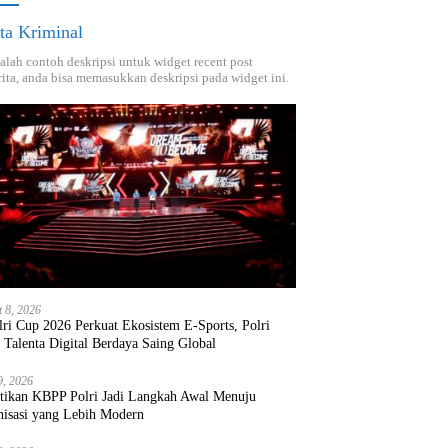
ta Kriminal
dalah contoh deskripsi untuk widget recent post
ita, anda bisa memasukkan deskripsi pada widget ini.
t 8, 2026
ri Cup 2026 Perkuat Ekosistem E-Sports, Polri
 Talenta Digital Berdaya Saing Global
9, 2026
ntikan KBPP Polri Jadi Langkah Awal Menuju
nisasi yang Lebih Modern