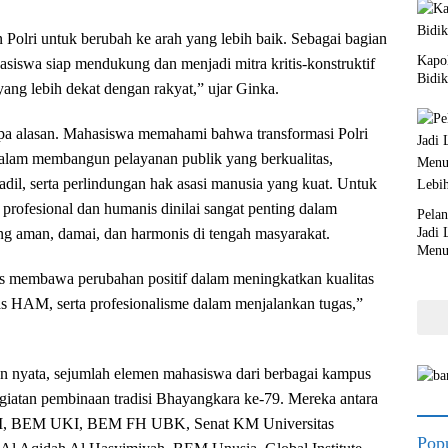
Polri untuk berubah ke arah yang lebih baik. Sebagai bagian
Kapol
asiswa siap mendukung dan menjadi mitra kritis-konstruktif
Bidik
ang lebih dekat dengan rakyat,” ujar Ginka.
pa alasan. Mahasiswa memahami bahwa transformasi Polri
dalam membangun pelayanan publik yang berkualitas,
il, serta perlindungan hak asasi manusia yang kuat. Untuk
g profesional dan humanis dinilai sangat penting dalam
Pela
Jadi
g aman, damai, dan harmonis di tengah masyarakat.
Menu
Lebi
us membawa perubahan positif dalam meningkatkan kualitas
as HAM, serta profesionalisme dalam menjalankan tugas,”
n nyata, sejumlah elemen mahasiswa dari berbagai kampus
kegiatan pembinaan tradisi Bhayangkara ke-79. Mereka antara
 UI, BEM UKI, BEM FH UBK, Senat KM Universitas
Popu