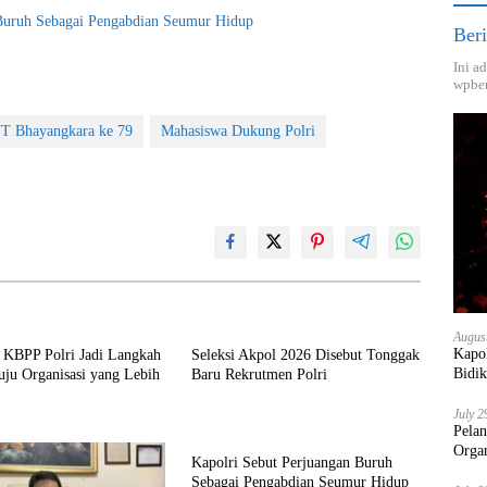
 Buruh Sebagai Pengabdian Seumur Hidup
Beri
Ini a
wpber
T Bhayangkara ke 79
Mahasiswa Dukung Polri
Augus
Kapol
n KBPP Polri Jadi Langkah
Seleksi Akpol 2026 Disebut Tonggak
Bidik
ju Organisasi yang Lebih
Baru Rekrutmen Polri
July 2
Pela
Orga
Kapolri Sebut Perjuangan Buruh
Sebagai Pengabdian Seumur Hidup