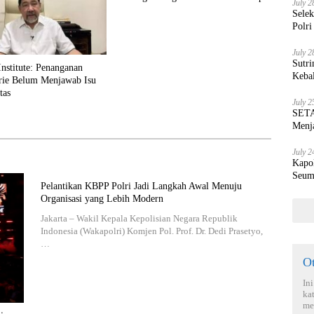
July 2
Sele
Polri
July 2
Sutri
stitute: Penanganan
Keba
rie Belum Menjawab Isu
tas
July 2
SETA
Menja
July 2
Kapo
Seum
Pelantikan KBPP Polri Jadi Langkah Awal Menuju
Organisasi yang Lebih Modern
Jakarta – Wakil Kepala Kepolisian Negara Republik
Indonesia (Wakapolri) Komjen Pol. Prof. Dr. Dedi Prasetyo,
…
O
In
ka
me