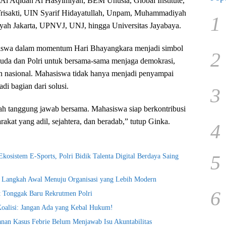
l Aqidah Al Hasyimiyah, BEM Unusia, Global Institute,
isakti, UIN Syarif Hidayatullah, Unpam, Muhammadiyah
1
h Jakarta, UPNVJ, UNJ, hingga Universitas Jayabaya.
asiswa dalam momentum Hari Bhayangkara menjadi simbol
2
 muda dan Polri untuk bersama-sama menjaga demokrasi,
n nasional. Mahasiswa tidak hanya menjadi penyampai
adi bagian dari solusi.
3
lah tanggung jawab bersama. Mahasiswa siap berkontribusi
kat yang adil, sejahtera, dan beradab,” tutup Ginka.
4
5
kosistem E-Sports, Polri Bidik Talenta Digital Berdaya Saing
i Langkah Awal Menuju Organisasi yang Lebih Modern
6
t Tonggak Baru Rekrutmen Polri
Koalisi: Jangan Ada yang Kebal Hukum!
nan Kasus Febrie Belum Menjawab Isu Akuntabilitas