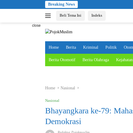
Skip
Breaking News
to
Beli Tema Ini
Indeks
content
close
Home
Berita
Kriminal
Politik
Otom
Berita Otomotif
Berita Olahraga
Kejahatan
Home
Nasional
Nasional
Bhayangkara ke-79: Mahas
Demokrasi
Redaktur Pojokmuslim