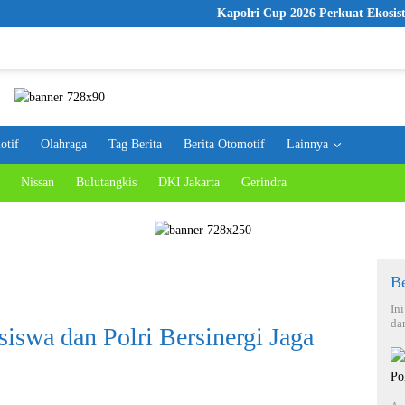
Kapolri Cup 2026 Perkuat Ekosistem E-Sports
otif
Olahraga
Tag Berita
Berita Otomotif
Lainnya
Nissan
Bulutangkis
DKI Jakarta
Gerindra
Be
In
da
iswa dan Polri Bersinergi Jaga