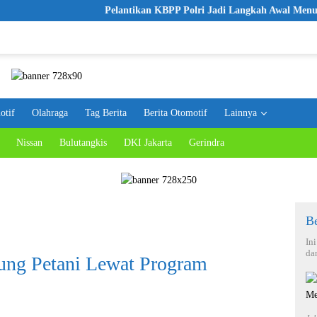
Pelantikan KBPP Polri Jadi Langkah Awal Menuju Or
otif
Olahraga
Tag Berita
Berita Otomotif
Lainnya
Nissan
Bulutangkis
DKI Jakarta
Gerindra
Be
In
da
ng Petani Lewat Program