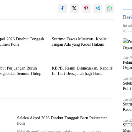
Beri
Ini a
wpber
kpol 2026 Disebut Tonggak
Sutrimo Tewas Misterius, Koalisi:
utmen Polri
Jangan Ada yang Kebal Hukum!
July 2
Pela
Orga
ebut Perjuangan Buruh
KBPBI Resmi Diluncurkan, Kapolri:
engabdian Seumur Hidup
Ini Hari Bersejarah bagi Buruh
July 2
Sele
Polri
July 2
Sutri
Keba
Seleksi Akpol 2026 Disebut Tonggak Baru Rekrutmen
July 2
Polri
SETA
Menja
Nilai ditampilkan langsung, seleksi diawasi lembaga