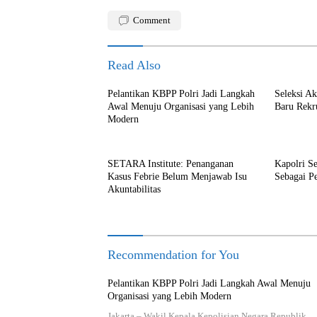
Comment
Read Also
Pelantikan KBPP Polri Jadi Langkah
Seleksi A
Awal Menuju Organisasi yang Lebih
Baru Rekr
Modern
SETARA Institute: Penanganan
Kapolri S
Kasus Febrie Belum Menjawab Isu
Sebagai P
Akuntabilitas
Recommendation for You
Pelantikan KBPP Polri Jadi Langkah Awal Menuju
Organisasi yang Lebih Modern
Jakarta – Wakil Kepala Kepolisian Negara Republik