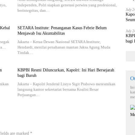
tyo,
independen, Polri siapkan generasi perwira yang profesional,
July 2
berintegritas, dan…
Kapo
Seum
 Kebal
SETARA Institute: Penanganan Kasus Febrie Belum
July 2
Menjawab Isu Akuntabilitas
KBPBI
bagi
enegak
Jakarta – Ketua Dewan Nasional SETARA Institute,
rga…
Hendardi, menilai penahanan mantan Jaksa Agung Muda
Tindak…
n
KBPBI Resmi Diluncurkan, Kapolri: Ini Hari Bersejarah
bagi Buruh
O
smikan
Jakarta – Kapolri Jenderal Listyo Sigit Prabowo meresmikan
In
langsung kantor sekretariat bersama Koalisi Besar
ka
Perjuangan…
me
fields are marked
*