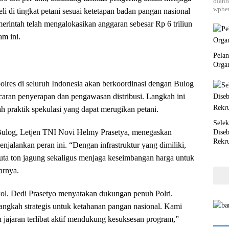
olahr
wpber
eli di tingkat petani sesuai ketetapan badan pangan nasional
emerintah telah mengalokasikan anggaran sebesar Rp 6 triliun
m ini.
Pela
Orga
polres di seluruh Indonesia akan berkoordinasi dengan Bulog
aran penyerapan dan pengawasan distribusi. Langkah ini
h praktik spekulasi yang dapat merugikan petani.
Selek
ulog, Letjen TNI Novi Helmy Prasetya, menegaskan
Dise
Rekr
jalankan peran ini. “Dengan infrastruktur yang dimiliki,
uta ton jagung sekaligus menjaga keseimbangan harga untuk
arnya.
ol. Dedi Prasetyo menyatakan dukungan penuh Polri.
langkah strategis untuk ketahanan pangan nasional. Kami
 jajaran terlibat aktif mendukung kesuksesan program,”