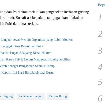
Popu
Bulog dan Polri akan melakukan pengecekan kesiapan gudang
1
eluruh unit. Sosialisasi kepada petani juga akan dilakukan
h Polri dan dinas terkait.
2
i Langkah Awal Menuju Organisasi yang Lebih Modern
t Tonggak Baru Rekrutmen Polri
3
Koalisi: Jangan Ada yang Kebal Hukum!
nan Kasus Febrie Belum Menjawab Isu Akuntabilitas
4
 Buruh Sebagai Pengabdian Seumur Hidup
Kapolri: Ini Hari Bersejarah bagi Buruh
5
6
ni Jagung
Ketahanan Pangan
Perum Bulog