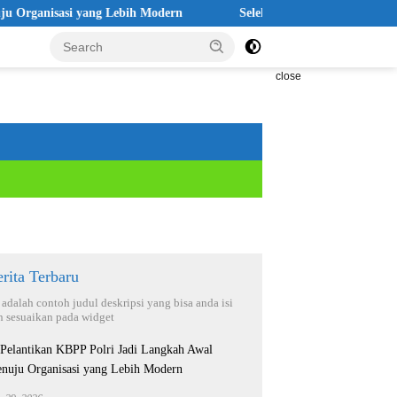
ganisasi yang Lebih Modern
Seleksi Akpol 2026 Disebut Tongg
close
rita Terbaru
i adalah contoh judul deskripsi yang bisa anda isi
n sesuaikan pada widget