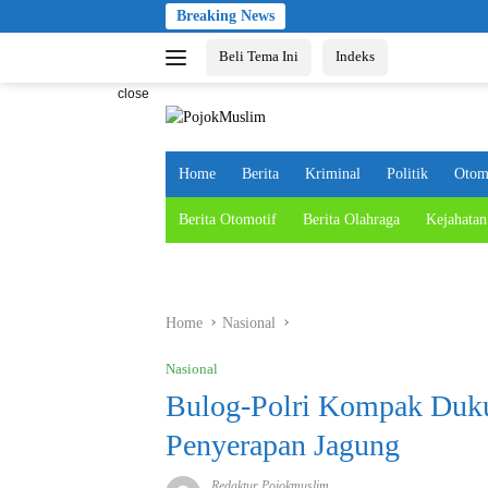
Skip
Breaking News
to
Beli Tema Ini
Indeks
content
close
Home
Berita
Kriminal
Politik
Otom
Berita Otomotif
Berita Olahraga
Kejahatan
Home
Nasional
Nasional
Bulog-Polri Kompak Duku
Penyerapan Jagung
Redaktur Pojokmuslim