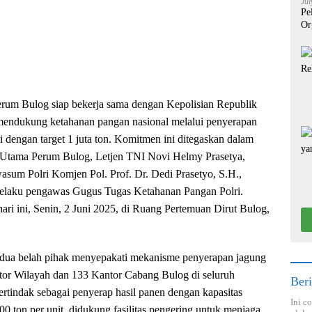
Jul
Pe
Or
Perum Bulog siap bekerja sama dengan Kepolisian Republik
 mendukung ketahanan pangan nasional melalui penyerapan
i dengan target 1 juta ton. Komitmen ini ditegaskan dalam
r Utama Perum Bulog, Letjen TNI Novi Helmy Prasetya,
rwasum Polri Komjen Pol. Prof. Dr. Dedi Prasetyo, S.H.,
elaku pengawas Gugus Tugas Ketahanan Pangan Polri.
ari ini, Senin, 2 Juni 2025, di Ruang Pertemuan Dirut Bulog,
edua belah pihak menyepakati mekanisme penyerapan jagung
tor Wilayah dan 133 Kantor Cabang Bulog di seluruh
Beri
ertindak sebagai penyerap hasil panen dengan kapasitas
Ini c
 ton per unit, didukung fasilitas pengering untuk menjaga