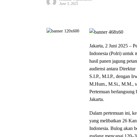
June 3, 2025
Jakarta, 2 Juni 2025 – 
Indonesia (Polri) untuk
hasil panen jagung petan
audiensi antara Direktu
S.I.P., M.I.P., dengan I
M.Hum., M.Si., M.M., s
Pertemuan berlangsung h
Jakarta.
Dalam pertemuan ini, k
yang melibatkan 26 Kan
Indonesia. Bulog akan b
gudang mencapai 120–300