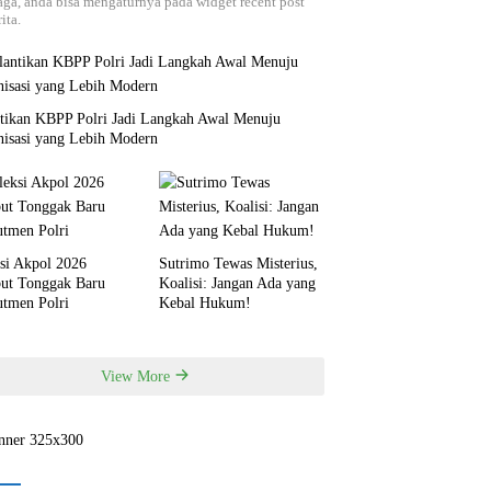
aga, anda bisa mengaturnya pada widget recent post
ita.
ntikan KBPP Polri Jadi Langkah Awal Menuju
nisasi yang Lebih Modern
si Akpol 2026
Sutrimo Tewas Misterius,
but Tonggak Baru
Koalisi: Jangan Ada yang
utmen Polri
Kebal Hukum!
View More