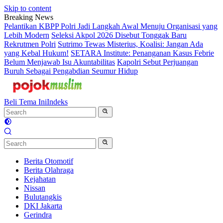
Skip to content
Breaking News
Pelantikan KBPP Polri Jadi Langkah Awal Menuju Organisasi yang
Lebih Modern
Seleksi Akpol 2026 Disebut Tonggak Baru
Rekrutmen Polri
Sutrimo Tewas Misterius, Koalisi: Jangan Ada
yang Kebal Hukum!
SETARA Institute: Penanganan Kasus Febrie
Belum Menjawab Isu Akuntabilitas
Kapolri Sebut Perjuangan
Buruh Sebagai Pengabdian Seumur Hidup
Beli Tema Ini
Indeks
Berita Otomotif
Berita Olahraga
Kejahatan
Nissan
Bulutangkis
DKI Jakarta
Gerindra