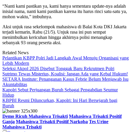
“Nanti kami pastikan ya, kami hanya sementara update-nya adalah
inisial nama, nanti kami pastikan karena itu harus rinci satu-satu ya,
mohon waktu,” imbuhnya.
Aksi unjuk rasa sekelompok mahasiswa di Balai Kota DKI Jakarta
terjadi kemarin, Rabu (21/5). Unjuk rasa ini pun sempat
menimbulkan kericuhan hingga akhirnya polisi menangkap
sebanyak 93 orang peserta aksi.
Related News
Pelantikan KBPP Polri Jadi Langkah Awal Menuju Organisasi yang
Lebih Modern
Seleksi Akpol 2026 Disebut Tonggak Baru Rekrutmen Polri
Sutrimo Tewas Misterius, Koalisi: Jangan Ada yang Kebal Hukum!
SETARA Institute: Penanganan Kasus Febrie Belum Menjawab Isu
Akuntabilitas
Kapolri Sebut Perjuangan Buruh Sebagai Pengabdian Seumur
Hidup
KBPBI Resmi Diluncurkan, Kapolri: Ini Hari Bersejarah bagi
Buruh
Demo Ricuh Mahasiswa Trisakti
Mahasiswa Trisakti Positif
Ganja
Mahasiswa Trisakti Positif Narkoba
Tes Urine
Mahasiswa Trisakti