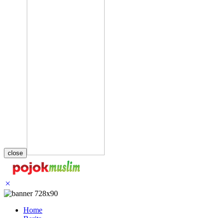
close
Home