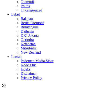
Otomotif
Politik
Uncategorized
Label
Balapan
Berita Otomotif
Bulutangkis
Daihatsu
DKI Jakarta
Gerindra
Kejahatan
Mitsubishi
New Zealand
Laman
Pedoman Media Siber
Kode Etik
Indeks
Disclaimer
Privacy Policy