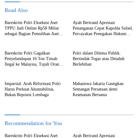
Read Also
Bareskrim Polri Eksekusi Aset
Ayah Bertrand Apresiasi
TPPU Judi Online Rp58 Miliar
Penanganan Cepat Kapolda Sulsel,
sebagai Bagian Pemulihan Aset
Percayakan Penegakan Hukum
Negara
kepada Kepolisian
Bareskrim Polri Gagalkan
Polri dalam Dilema Publik:
Penyelundupan 16 Ton Timah
Bertindak Tegas atau Dituduh
Ilegal ke Malaysia, Tujuh Orang
Berlebihan
Ditetapkan sebagai Tersangka
Imparsial: Arah Reformasi Polri
Mahasiswa Jakarta Gaungkan
Harus Perkuat Akuntabilitas,
Semangat Persatuan demi
Bukan Reposisi Lembaga
Keamanan Bersama
Recommendation for You
Bareskrim Polri Eksekusi Aset
Ayah Bertrand Apresiasi