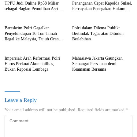
TPPU Judi Online Rp58 Miliar
Penanganan Cepat Kapolda Sulsel,
sebagai Bagian Pemulihan Aset
Percayakan Penegakan Hukum
Negara
kepada Kepolisian
Bareskrim Polri Gagalkan
Polri dalam Dilema Publik:
Penyelundupan 16 Ton Timah
Bertindak Tegas atau Dituduh
Ilegal ke Malaysia, Tujuh Orang
Berlebihan
Ditetapkan sebagai Tersangka
Imparsial: Arah Reformasi Polri
Mahasiswa Jakarta Gaungkan
Harus Perkuat Akuntabilitas,
Semangat Persatuan demi
Bukan Reposisi Lembaga
Keamanan Bersama
Leave a Reply
Your email address will not be published.
Required fields are marked
*