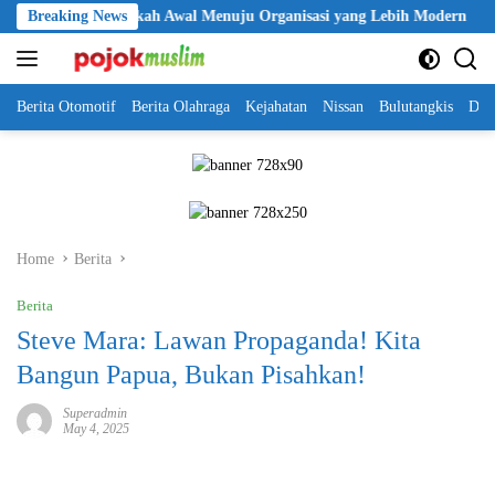
Skip
olri Jadi Langkah Awal Menuju Organisasi yang Lebih Modern
Breaking News
to
content
Berita Otomotif
Berita Olahraga
Kejahatan
Nissan
Bulutangkis
DKI
Home
Berita
Berita
Steve Mara: Lawan Propaganda! Kita
Bangun Papua, Bukan Pisahkan!
Superadmin
May 4, 2025