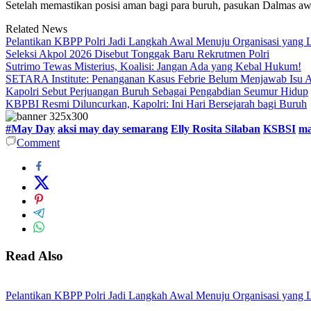
Setelah memastikan posisi aman bagi para buruh, pasukan Dalmas a
Related News
Pelantikan KBPP Polri Jadi Langkah Awal Menuju Organisasi yang
Seleksi Akpol 2026 Disebut Tonggak Baru Rekrutmen Polri
Sutrimo Tewas Misterius, Koalisi: Jangan Ada yang Kebal Hukum!
SETARA Institute: Penanganan Kasus Febrie Belum Menjawab Isu Ak
Kapolri Sebut Perjuangan Buruh Sebagai Pengabdian Seumur Hidup
KBPBI Resmi Diluncurkan, Kapolri: Ini Hari Bersejarah bagi Buruh
#May Day
aksi may day semarang
Elly Rosita Silaban
KSBSI
ma
Comment
Read Also
Pelantikan KBPP Polri Jadi Langkah Awal Menuju Organisasi yang