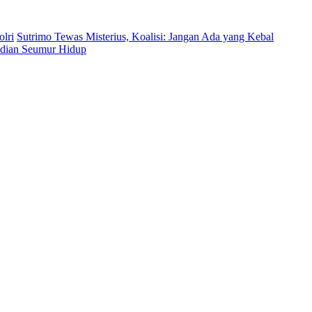
lri
Sutrimo Tewas Misterius, Koalisi: Jangan Ada yang Kebal
bdian Seumur Hidup