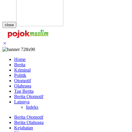
close
Home
Berita
Kriminal
Politik
Otomotif
Olahraga
Tag Berita
Berita Otomotif
Lainnya
Indeks
Berita Otomotif
Berita Olahraga
Kejahatan