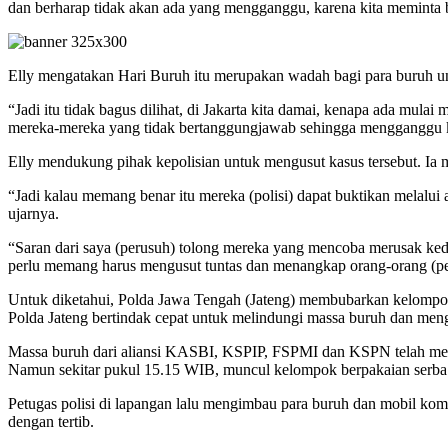
dan berharap tidak akan ada yang mengganggu, karena kita meminta ba
Elly mengatakan Hari Buruh itu merupakan wadah bagi para buruh u
“Jadi itu tidak bagus dilihat, di Jakarta kita damai, kenapa ada mula
mereka-mereka yang tidak bertanggungjawab sehingga mengganggu kons
Elly mendukung pihak kepolisian untuk mengusut kasus tersebut. Ia m
“Jadi kalau memang benar itu mereka (polisi) dapat buktikan melalui a
ujarnya.
“Saran dari saya (perusuh) tolong mereka yang mencoba merusak keda
perlu memang harus mengusut tuntas dan menangkap orang-orang (per
Untuk diketahui, Polda Jawa Tengah (Jateng) membubarkan kelompo
Polda Jateng bertindak cepat untuk melindungi massa buruh dan menge
Massa buruh dari aliansi KASBI, KSPIP, FSPMI dan KSPN telah meng
Namun sekitar pukul 15.15 WIB, muncul kelompok berpakaian serba
Petugas polisi di lapangan lalu mengimbau para buruh dan mobil ko
dengan tertib.