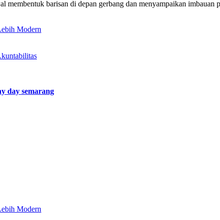
wal membentuk barisan di depan gerbang dan menyampaikan imbauan pe
 Lebih Modern
untabilitas
y day semarang
 Lebih Modern