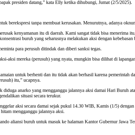
pak presiden datang,” kata Elly ketika dihubungi, Jumat (2/5/2025).
ntuk berekspresi tanpa membuat kerusakan. Menurutnya, adanya oknum
i merusak kenyamanan itu di daerah. Kami sangat tidak bisa menerima it
entrasi buruh yang seharusnya melakukan aksi dengan kebebasan berek
eminta para perusuh ditindak dan diberi sanksi tegas.
ksi-aksi mereka (perusuh) yang nyata, mungkin bisa dilihat di lapangan 
maian untuk berhenti dan itu tidak akan berhasil karena pemerintah 
usuh) itu,” ucapnya.
k diduga anarko yang mengganggu jalannya aksi damai Hari Buruh at
ndalikan situasi secara terukur.
gelar aksi secara damai sejak pukul 14.30 WIB, Kamis (1/5) dengan 
 hitam mengganggu jalannya aksi.
mando aliansi buruh untuk masuk ke halaman Kantor Gubernur Jawa Te