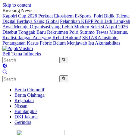
Skip to content
Breaking News
Kapolri Cup 2026 Perkuat Ekosistem E-Sports, Polri Bidik Talenta
Digital Berdaya Saing Global
Pelantikan KBPP Polri Jadi Langkah
Awal Menuju Organisasi yang Lebih Modern
Seleksi Akpol 2026
Disebut Tonggak Baru Rekrutmen Polri
Sutrimo Tewas Misterius,
Koalisi: Jangan Ada yang Kebal Hukum!
SETARA Institute:
Penanganan Kasus Febrie Belum Menjawab Isu Akuntabilitas
Beli Tema Ini
Indeks
Berita Otomotif
Berita Olahraga
Kejahatan
Nissan
Bulutangkis
DKI Jakarta
Gerindra