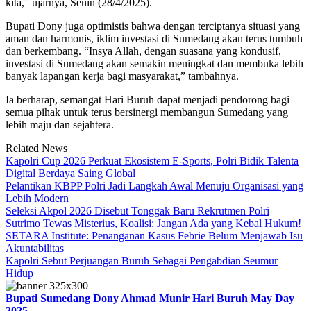
kita,” ujarnya, Senin (28/4/2025).
Bupati Dony juga optimistis bahwa dengan terciptanya situasi yang
aman dan harmonis, iklim investasi di Sumedang akan terus tumbuh
dan berkembang. “Insya Allah, dengan suasana yang kondusif,
investasi di Sumedang akan semakin meningkat dan membuka lebih
banyak lapangan kerja bagi masyarakat,” tambahnya.
Ia berharap, semangat Hari Buruh dapat menjadi pendorong bagi
semua pihak untuk terus bersinergi membangun Sumedang yang
lebih maju dan sejahtera.
Related News
Kapolri Cup 2026 Perkuat Ekosistem E-Sports, Polri Bidik Talenta
Digital Berdaya Saing Global
Pelantikan KBPP Polri Jadi Langkah Awal Menuju Organisasi yang
Lebih Modern
Seleksi Akpol 2026 Disebut Tonggak Baru Rekrutmen Polri
Sutrimo Tewas Misterius, Koalisi: Jangan Ada yang Kebal Hukum!
SETARA Institute: Penanganan Kasus Febrie Belum Menjawab Isu
Akuntabilitas
Kapolri Sebut Perjuangan Buruh Sebagai Pengabdian Seumur
Hidup
Bupati Sumedang
Dony Ahmad Munir
Hari Buruh
May Day
2025