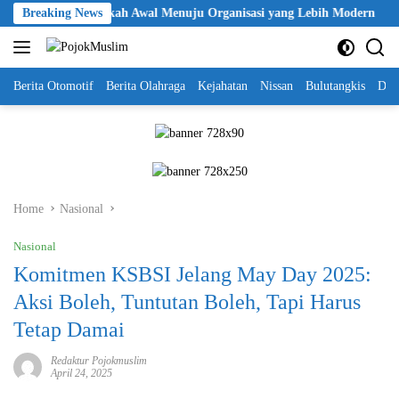
Skip
olri Jadi Langkah Awal Menuju Organisasi yang Lebih Modern
Breaking News
to
content
Berita Otomotif
Berita Olahraga
Kejahatan
Nissan
Bulutangkis
DKI
Home
Nasional
Nasional
Komitmen KSBSI Jelang May Day 2025:
Aksi Boleh, Tuntutan Boleh, Tapi Harus
Tetap Damai
Redaktur Pojokmuslim
April 24, 2025