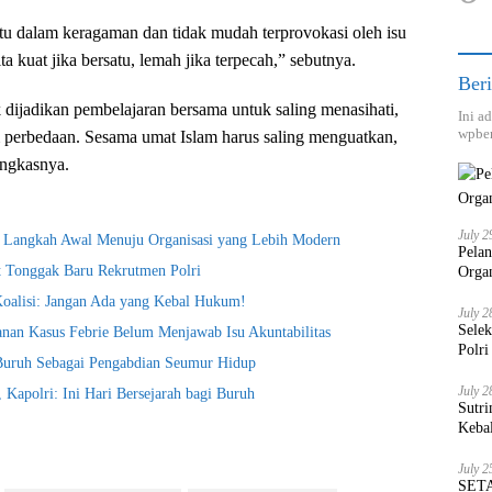
tu dalam keragaman dan tidak mudah terprovokasi oleh isu
 kuat jika bersatu, lemah jika terpecah,” sebutnya.
Beri
 dijadikan pembelajaran bersama untuk saling menasihati,
Ini a
wpber
 perbedaan. Sesama umat Islam harus saling menguatkan,
ngkasnya.
July 2
i Langkah Awal Menuju Organisasi yang Lebih Modern
Pela
t Tonggak Baru Rekrutmen Polri
Orga
Koalisi: Jangan Ada yang Kebal Hukum!
July 2
Sele
nan Kasus Febrie Belum Menjawab Isu Akuntabilitas
Polri
 Buruh Sebagai Pengabdian Seumur Hidup
July 2
Kapolri: Ini Hari Bersejarah bagi Buruh
Sutri
Keba
July 2
SETA