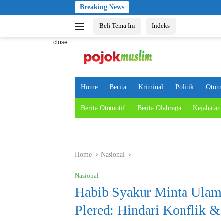
Skip
Breaking News
to
Beli Tema Ini
Indeks
content
close
Home
Berita
Kriminal
Politik
Otom
Berita Otomotif
Berita Olahraga
Kejahatan
Home
Nasional
Nasional
Habib Syakur Minta Ulam
Plered: Hindari Konflik 