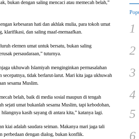
ijak, bukan dengan saling mencaci atau memecah belah,”
Popu
1
engan kebesaran hati dan akhlak mulia, para tokoh umat
g, klarifikasi, dan saling maaf-memaafkan.
eluruh elemen umat untuk bersatu, bukan saling
2
rusak persaudaraan,” tuturnya.
enjaga ukhuwah Islamiyah menginginkan permasalahan
3
an secepatnya, tidak berlarut-larut. Mari kita jaga ukhuwah
raan sesama Muslim.
4
mecah belah, baik di media sosial maupun di tengah
h sejati umat bukanlah sesama Muslim, tapi kebodohan,
5
 hilangnya kasih sayang di antara kita,” katanya lagi.
n kiai adalah saudara seiman. Makanya mari jaga tali
6
an perbedaan dengan dialog, bukan konflik.