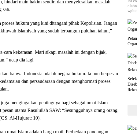
Ini c
, hindari main hakim sendiri dan menyelesaikan masalah
olahr
g sah.
wpber
a proses hukum yang kini ditangani pihak Kepolisian. Jangan
ukhuwah Islamiyah yang sudah terbangun puluhan tahun,”
Pela
Orga
ra-cara kekerasan. Mari sikapi masalah ini dengan bijak,
,” ucap dia lagi.
an bahwa Indonesia adalah negara hukum. Ia pun berpesan
Selek
 kedamaian dan persaudaraan dengan menghormati proses
Dise
alan.
Rekr
r juga mengingatkan pentingnya bagi sebagai umat Islam
t pesan utama Rasulullah SAW: “Sesungguhnya orang-orang
(QS. Al-Hujurat: 10).
atuan umat Islam adalah harga mati. Perbedaan pandangan