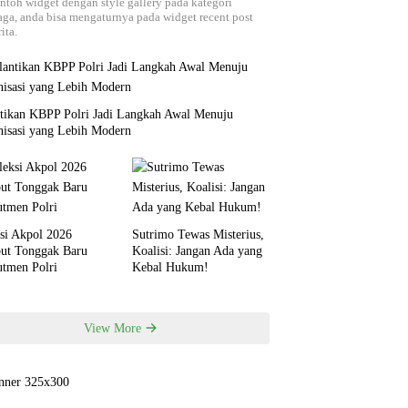
ontoh widget dengan style gallery pada kategori
aga, anda bisa mengaturnya pada widget recent post
ita.
ntikan KBPP Polri Jadi Langkah Awal Menuju
nisasi yang Lebih Modern
si Akpol 2026
Sutrimo Tewas Misterius,
but Tonggak Baru
Koalisi: Jangan Ada yang
utmen Polri
Kebal Hukum!
View More