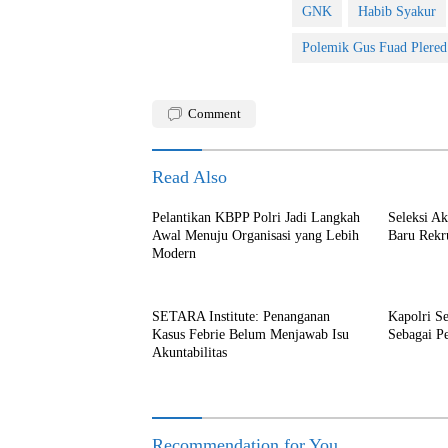
GNK
Habib Syakur
Polemik Gus Fuad Plered
Comment
Read Also
Pelantikan KBPP Polri Jadi Langkah
Seleksi A
Awal Menuju Organisasi yang Lebih
Baru Rekr
Modern
SETARA Institute: Penanganan
Kapolri S
Kasus Febrie Belum Menjawab Isu
Sebagai P
Akuntabilitas
Recommendation for You