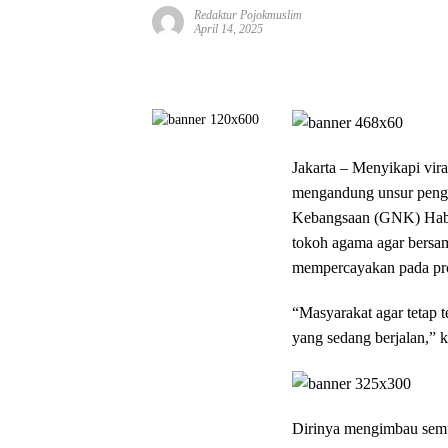
Redaktur Pojokmuslim
April 14, 2025
Jakarta – Menyikapi vir
mengandung unsur pengh
Kebangsaan (GNK) Habi
tokoh agama agar bersa
mempercayakan pada pro
“Masyarakat agar tetap 
yang sedang berjalan,” k
Dirinya mengimbau semu