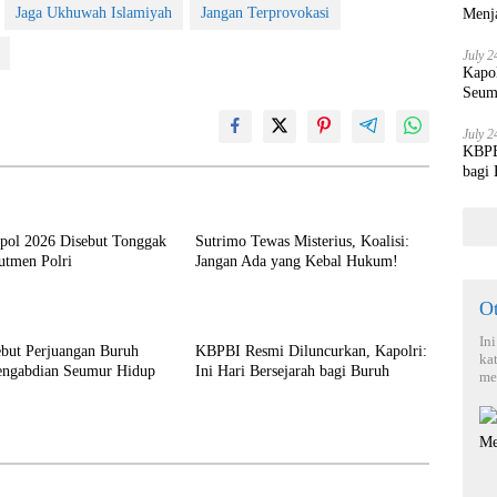
Jaga Ukhuwah Islamiyah
Jangan Terprovokasi
Menja
July 2
Kapo
Seum
July 2
KBPBI
bagi
kpol 2026 Disebut Tonggak
Sutrimo Tewas Misterius, Koalisi:
utmen Polri
Jangan Ada yang Kebal Hukum!
O
In
ebut Perjuangan Buruh
KBPBI Resmi Diluncurkan, Kapolri:
ka
engabdian Seumur Hidup
Ini Hari Bersejarah bagi Buruh
me