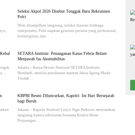
Seleksi Akpol 2026 Disebut Tonggak Baru Rekrutmen
Polri
Nilai ditampilkan langsung, seleksi diawasi lembaga
tyo,
independen, Polri siapkan generasi perwira yang profesional,
berintegritas, dan…
 Kebal
SETARA Institute: Penanganan Kasus Febrie Belum
Menjawab Isu Akuntabilitas
enegak
Jakarta – Ketua Dewan Nasional SETARA Institute,
rga…
Hendardi, menilai penahanan mantan Jaksa Agung Muda
Tindak…
n
KBPBI Resmi Diluncurkan, Kapolri: Ini Hari Bersejarah
bagi Buruh
smikan
Jakarta – Kapolri Jenderal Listyo Sigit Prabowo meresmikan
langsung kantor sekretariat bersama Koalisi Besar
Perjuangan…