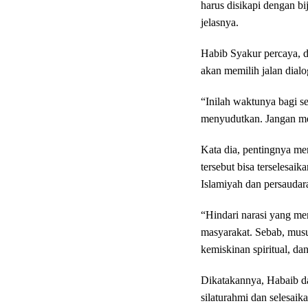
harus disikapi dengan b
jelasnya.
Habib Syakur percaya, d
akan memilih jalan dialo
“Inilah waktunya bagi s
menyudutkan. Jangan me
Kata dia, pentingnya m
tersebut bisa terselesaik
Islamiyah dan persauda
“Hindari narasi yang me
masyarakat. Sebab, musu
kemiskinan spiritual, dan
Dikatakannya, Habaib da
silaturahmi dan selesaik