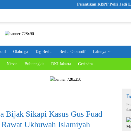
Pelantikan KBPP Polri Jadi Langkah 
otif
Olahraga
Tag Berita
Berita Otomotif
Lainnya
Nissan
Bulutangkis
DKI Jakarta
Gerindra
Be
In
da
a Bijak Sikapi Kasus Gus Fuad
& Rawat Ukhuwah Islamiyah