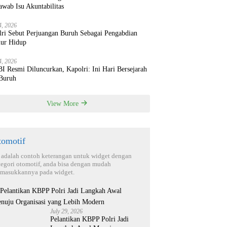
wab Isu Akuntabilitas
4, 2026
lri Sebut Perjuangan Buruh Sebagai Pengabdian
ur Hidup
4, 2026
 Resmi Diluncurkan, Kapolri: Ini Hari Bersejarah
 Buruh
View More
tomotif
i adalah contoh keterangan untuk widget dengan
tegori otomotif, anda bisa dengan mudah
masukkannya pada widget.
July 29, 2026
Pelantikan KBPP Polri Jadi