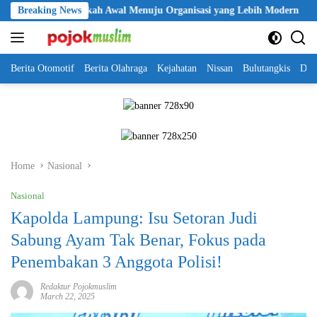
Skip
Jadi Langkah Awal Menuju Organisasi yang Lebih Modern
Breaking News
Sele
to
content
Berita Otomotif
Berita Olahraga
Kejahatan
Nissan
Bulutangkis
DKI
Home
Nasional
Nasional
Kapolda Lampung: Isu Setoran Judi
Sabung Ayam Tak Benar, Fokus pada
Penembakan 3 Anggota Polisi!
Redaktur Pojokmuslim
March 22, 2025