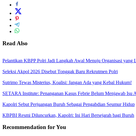
Read Also
Pelantikan KBPP Polri Jadi Langkah Awal Menuju Organisasi yang
Seleksi Akpol 2026 Disebut Tonggak Baru Rekrutmen Polri
Sutrimo Tewas Misterius, Koalisi: Jangan Ada yang Kebal Hukum!
SETARA Institute: Penanganan Kasus Febrie Belum Menjawab Isu Ak
Kapolri Sebut Perjuangan Buruh Sebagai Pengabdian Seumur Hidup
KBPBI Resmi Diluncurkan, Kapolri: Ini Hari Bersejarah bagi Buruh
Recommendation for You