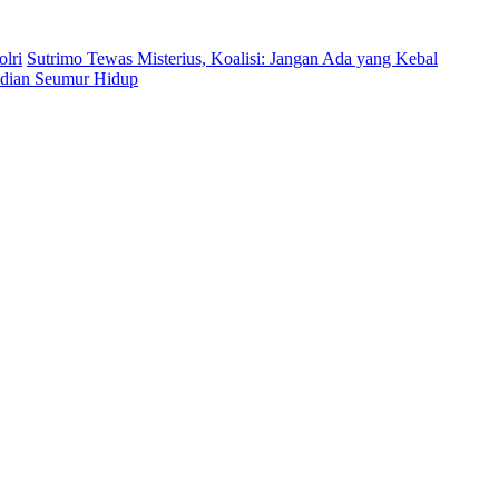
lri
Sutrimo Tewas Misterius, Koalisi: Jangan Ada yang Kebal
bdian Seumur Hidup