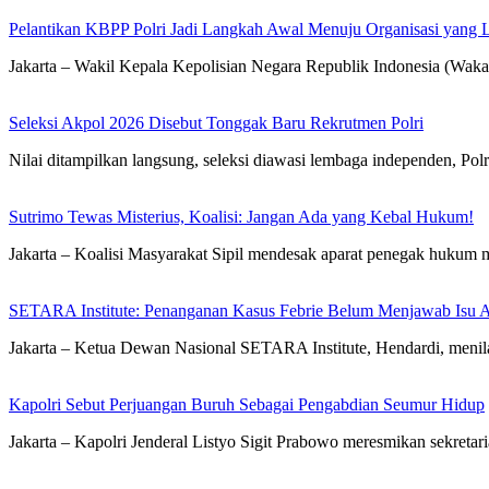
Pelantikan KBPP Polri Jadi Langkah Awal Menuju Organisasi yang
Jakarta – Wakil Kepala Kepolisian Negara Republik Indonesia (Waka
Seleksi Akpol 2026 Disebut Tonggak Baru Rekrutmen Polri
Nilai ditampilkan langsung, seleksi diawasi lembaga independen, Polr
Sutrimo Tewas Misterius, Koalisi: Jangan Ada yang Kebal Hukum!
Jakarta – Koalisi Masyarakat Sipil mendesak aparat penegak hukum 
SETARA Institute: Penanganan Kasus Febrie Belum Menjawab Isu Ak
Jakarta – Ketua Dewan Nasional SETARA Institute, Hendardi, men
Kapolri Sebut Perjuangan Buruh Sebagai Pengabdian Seumur Hidup
Jakarta – Kapolri Jenderal Listyo Sigit Prabowo meresmikan sekreta