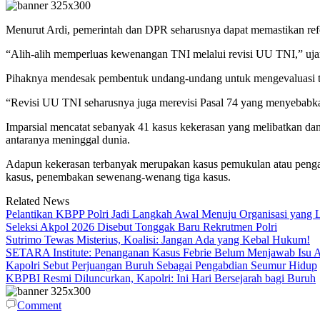
Menurut Ardi, pemerintah dan DPR seharusnya dapat memastikan refor
“Alih-alih memperluas kewenangan TNI melalui revisi UU TNI,” ujarny
Pihaknya mendesak pembentuk undang-undang untuk mengevaluasi tota
“Revisi UU TNI seharusnya juga merevisi Pasal 74 yang menyebabkan 
Imparsial mencatat sebanyak 41 kasus kekerasan yang melibatkan dan 
antaranya meninggal dunia.
Adapun kekerasan terbanyak merupakan kasus pemukulan atau peng
kasus, penembakan sewenang-wenang tiga kasus.
Related News
Pelantikan KBPP Polri Jadi Langkah Awal Menuju Organisasi yang
Seleksi Akpol 2026 Disebut Tonggak Baru Rekrutmen Polri
Sutrimo Tewas Misterius, Koalisi: Jangan Ada yang Kebal Hukum!
SETARA Institute: Penanganan Kasus Febrie Belum Menjawab Isu Ak
Kapolri Sebut Perjuangan Buruh Sebagai Pengabdian Seumur Hidup
KBPBI Resmi Diluncurkan, Kapolri: Ini Hari Bersejarah bagi Buruh
Comment