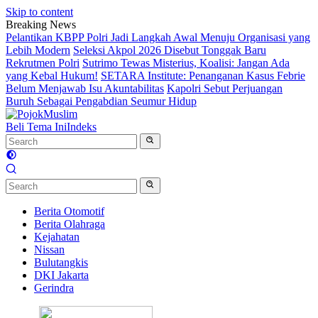
Skip to content
Breaking News
Pelantikan KBPP Polri Jadi Langkah Awal Menuju Organisasi yang
Lebih Modern
Seleksi Akpol 2026 Disebut Tonggak Baru
Rekrutmen Polri
Sutrimo Tewas Misterius, Koalisi: Jangan Ada
yang Kebal Hukum!
SETARA Institute: Penanganan Kasus Febrie
Belum Menjawab Isu Akuntabilitas
Kapolri Sebut Perjuangan
Buruh Sebagai Pengabdian Seumur Hidup
Beli Tema Ini
Indeks
Berita Otomotif
Berita Olahraga
Kejahatan
Nissan
Bulutangkis
DKI Jakarta
Gerindra