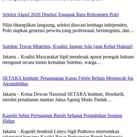
Seleksi Akpol 2026 Disebut Tonggak Baru Rekrutmen Polri
Nilai ditampilkan langsung, seleksi diawasi lembaga independen,
Polri siapkan generasi perwira yang profesional, berintegritas, dan…
Sutrimo Tewas Misterius, Koalisi: Jangan Ada yang Kebal Hukum!
Jakarta – Koalisi Masyarakat Sipil mendesak aparat penegak hukum
mengusut secara tuntas kematian Sutrimo, warga…
SETARA Institute: Penanganan Kasus Febrie Belum Menjawab Isu
Akuntabilitas
Jakarta – Ketua Dewan Nasional SETARA Institute, Hendardi,
menilai penahanan mantan Jaksa Agung Muda Tindak…
Kapolri Sebut Perjuangan Buruh Sebagai Pengabdian Seumur
Hidup
Jakarta – Kapolri Jenderal Listyo Sigit Prabowo meresmikan
sekretariat bersama Koalisi Besar Perjuangan Buruh Indonesia…