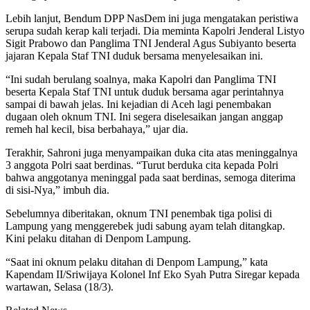
Lebih lanjut, Bendum DPP NasDem ini juga mengatakan peristiwa
serupa sudah kerap kali terjadi. Dia meminta Kapolri Jenderal Listyo
Sigit Prabowo dan Panglima TNI Jenderal Agus Subiyanto beserta
jajaran Kepala Staf TNI duduk bersama menyelesaikan ini.
“Ini sudah berulang soalnya, maka Kapolri dan Panglima TNI
beserta Kepala Staf TNI untuk duduk bersama agar perintahnya
sampai di bawah jelas. Ini kejadian di Aceh lagi penembakan
dugaan oleh oknum TNI. Ini segera diselesaikan jangan anggap
remeh hal kecil, bisa berbahaya,” ujar dia.
Terakhir, Sahroni juga menyampaikan duka cita atas meninggalnya
3 anggota Polri saat berdinas. “Turut berduka cita kepada Polri
bahwa anggotanya meninggal pada saat berdinas, semoga diterima
di sisi-Nya,” imbuh dia.
Sebelumnya diberitakan, oknum TNI penembak tiga polisi di
Lampung yang menggerebek judi sabung ayam telah ditangkap.
Kini pelaku ditahan di Denpom Lampung.
“Saat ini oknum pelaku ditahan di Denpom Lampung,” kata
Kapendam II/Sriwijaya Kolonel Inf Eko Syah Putra Siregar kepada
wartawan, Selasa (18/3).