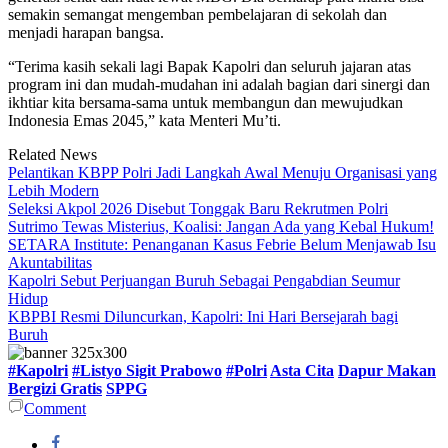
semakin semangat mengemban pembelajaran di sekolah dan
menjadi harapan bangsa.
“Terima kasih sekali lagi Bapak Kapolri dan seluruh jajaran atas
program ini dan mudah-mudahan ini adalah bagian dari sinergi dan
ikhtiar kita bersama-sama untuk membangun dan mewujudkan
Indonesia Emas 2045,” kata Menteri Mu’ti.
Related News
Pelantikan KBPP Polri Jadi Langkah Awal Menuju Organisasi yang
Lebih Modern
Seleksi Akpol 2026 Disebut Tonggak Baru Rekrutmen Polri
Sutrimo Tewas Misterius, Koalisi: Jangan Ada yang Kebal Hukum!
SETARA Institute: Penanganan Kasus Febrie Belum Menjawab Isu
Akuntabilitas
Kapolri Sebut Perjuangan Buruh Sebagai Pengabdian Seumur
Hidup
KBPBI Resmi Diluncurkan, Kapolri: Ini Hari Bersejarah bagi
Buruh
#Kapolri
#Listyo Sigit Prabowo
#Polri
Asta Cita
Dapur Makan
Bergizi Gratis
SPPG
Comment