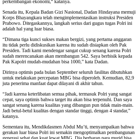
perkembangan ekonomi,“ katanya.
Senada itu, Kepala Badan Gizi Nasional, Dadan Hindayana memuji
Korps Bhayangkara telah mengimplementasikan instruksi Presiden
Prabowo. Ditegaskannya, langkah serius dari gugus tugas Polri ini
adalah hal yang luar biasa.
“Dimana tiga kunci sukses makan bergizi, yang pertama anggaran
itu tidak perlu didiskusikan karena itu sudah disiapkan oleh Pak
Presiden. Tadi kami mendengar sangat cukup senang karena Polri
sudah merencanakan akan membangun 542. Saya berbisik kepada
Pak Kapolri mudah-mudahan bisa 1000,” kata Dadan.
Dirinya optimis pada bulan September seluruh fasilitas dibutuhkan
untuk melakukan percepatan MBG bisa diperoleh. Kemudian, 82,9
juta penerima manfaat dapat dilayani di akhir tahun.
“Jadi karena keterlibatan semua pihak, termasuk Polri yang sangat
cepat, saya optimis bahwa target itu akan bisa terpenuhi. Dan saya
sangat senang karena kualitas yang dibangun pun tidak main-main.
Jadi betul-betul kualitas dengan standar tinggi, dengan 4 standar,”
katanya.
Sementara itu, Mendikdasmen Abdul Mu’ti, menyampaikan bahwa
gerakan luar biasa Polri ini semakin mengoptimalkan pembangunan
generasi sehat dan kuat lewat MBG. Dia berharap para murid bisa