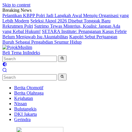
Skip to content
Breaking News
Pelantikan KBPP Polri Jadi Langkah Awal Menuju Organisasi yang
Lebih Modern
Seleksi Akpol 2026 Disebut Tonggak Baru
Rekrutmen Polri
Sutrimo Tewas Misterius, Koalisi: Jangan Ada
yang Kebal Hukum!
SETARA Institute: Penanganan Kasus Febrie
Belum Menjawab Isu Akuntabilitas
Kapolri Sebut Perjuangan
Buruh Sebagai Pengabdian Seumur Hidup
Beli Tema Ini
Indeks
Berita Otomotif
Berita Olahraga
Kejahatan
Nissan
Bulutangkis
DKI Jakarta
Gerindra