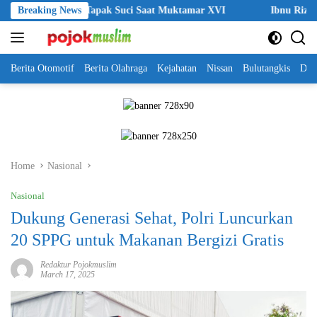
Skip
ehormatan Tapak Suci Saat Muktamar XVI
Breaking News
Ibnu Riza Apresiasi 
to
content
Berita Otomotif
Berita Olahraga
Kejahatan
Nissan
Bulutangkis
DKI
Home
Nasional
Nasional
Dukung Generasi Sehat, Polri Luncurkan
20 SPPG untuk Makanan Bergizi Gratis
Redaktur Pojokmuslim
March 17, 2025