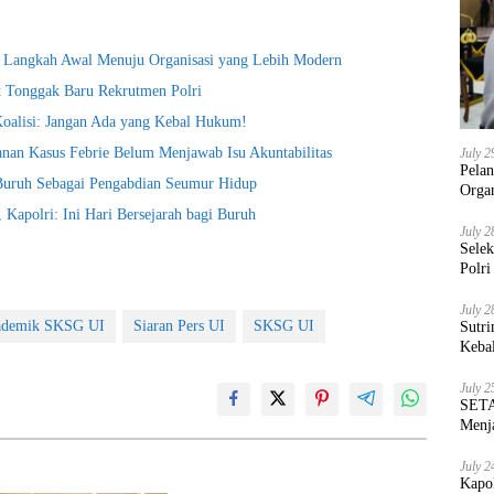
i Langkah Awal Menuju Organisasi yang Lebih Modern
t Tonggak Baru Rekrutmen Polri
Koalisi: Jangan Ada yang Kebal Hukum!
nan Kasus Febrie Belum Menjawab Isu Akuntabilitas
July 2
Pela
 Buruh Sebagai Pengabdian Seumur Hidup
Orga
Kapolri: Ini Hari Bersejarah bagi Buruh
July 2
Sele
Polri
July 2
kademik SKSG UI
Siaran Pers UI
SKSG UI
Sutri
Keba
July 2
SETA
Menja
July 2
Kapo