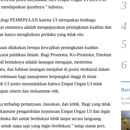
3
mendapatkan ijazahnya.” tulisnya.
nologi PEMBINAAN karena UI merupakan lembaga
4
gas utamanya adalah mengupayakan peningkatan kualitas dan
an hanya menghukum perilaku yang tidak etis.
5
an dilakukan berupa kewajiban peningkatan kualitas
yarat publikasi ilmiah. Bagi Promotor, Ko-Promotor, Direktur
6
di bentuknya adalah larangan mengajar, menerima
u, dan bahkan larangan menjabat di posisi struktural dalam
Pembinaan bagi manajemen berpangkat tinggi di strata
 di UI justru menunjukkan bahwa Empat Organ UI tidak
Beri
rapan sistem dan mekanisme etik.
Ini a
wpber
a terhadap pertanyaan, masukan, dan kritik. Bagi yang tidak
anisme pengambilan keputusan Empat Organ UI dan ingin
uka diri untuk berdiskusi lebih lanjut secara langsung.
ntuk siapa saja yang ingin berdiskusi.” tutup siaran pers.