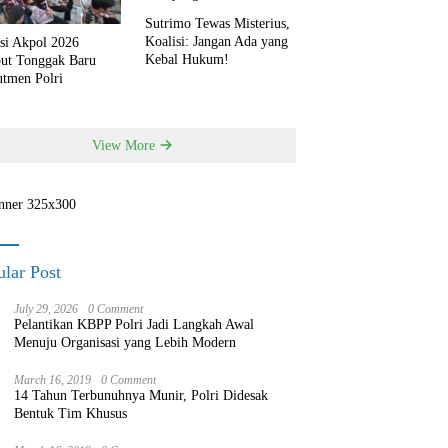
Sutrimo Tewas Misterius,
Koalisi: Jangan Ada yang
si Akpol 2026
Kebal Hukum!
but Tonggak Baru
utmen Polri
View More
lar Post
July 29, 2026
0 Comment
Pelantikan KBPP Polri Jadi Langkah Awal
Menuju Organisasi yang Lebih Modern
March 16, 2019
0 Comment
14 Tahun Terbunuhnya Munir, Polri Didesak
Bentuk Tim Khusus