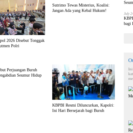
Seum
Sutrimo Tewas Misterius, Koalisi:
Jangan Ada yang Kebal Hukum!
July 2
KBPBI
bagi
kpol 2026 Disebut Tonggak
utmen Polri
O
In
ebut Perjuangan Buruh
ka
engabdian Seumur Hidup
me
KBPBI Resmi Diluncurkan, Kapolri:
Ini Hari Bersejarah bagi Buruh