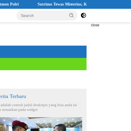
Sutrimo Tewas Misterius, Koalisi: Jangan Ada yang Kebal Hukum
close
rita Terbaru
i adalah contoh judul deskripsi yang bisa anda isi
n sesuaikan pada widget