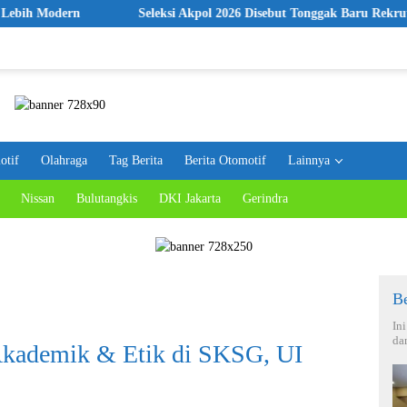
n
Seleksi Akpol 2026 Disebut Tonggak Baru Rekrutmen Polri
otif
Olahraga
Tag Berita
Berita Otomotif
Lainnya
Nissan
Bulutangkis
DKI Jakarta
Gerindra
Be
In
da
Akademik & Etik di SKSG, UI