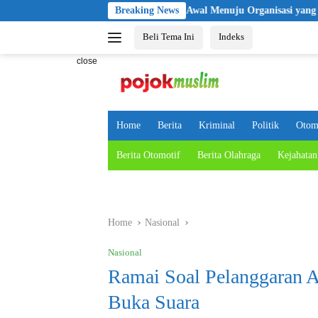
Skip
an KBPP Polri Jadi Langkah Awal Menuju Organisasi yang Lebih Moder
Breaking News
to
Beli Tema Ini
Indeks
content
close
Home
Berita
Kriminal
Politik
Otom
Berita Otomotif
Berita Olahraga
Kejahatan
Home
Nasional
Nasional
Ramai Soal Pelanggaran 
Buka Suara