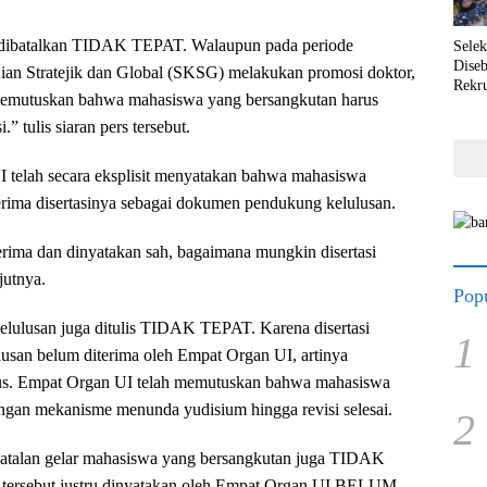
si dibatalkan TIDAK TEPAT. Walaupun pada periode
Selek
Dise
ian Stratejik dan Global (SKSG) melakukan promosi doktor,
Rekr
memutuskan bahwa mahasiswa yang bersangkutan harus
.” tulis siaran pers tersebut.
 telah secara eksplisit menyatakan bahwa mahasiswa
terima disertasinya sebagai dokumen pendukung kelulusan.
terima dan dinyatakan sah, bagaimana mungkin disertasi
jutnya.
Popu
elulusan juga ditulis TIDAK TEPAT. Karena disertasi
1
usan belum diterima oleh Empat Organ UI, artinya
. Empat Organ UI telah memutuskan bahwa mahasiswa
ngan mekanisme menunda yudisium hingga revisi selesai.
2
atalan gelar mahasiswa yang bersangkutan juga TIDAK
rsebut justru dinyatakan oleh Empat Organ UI BELUM