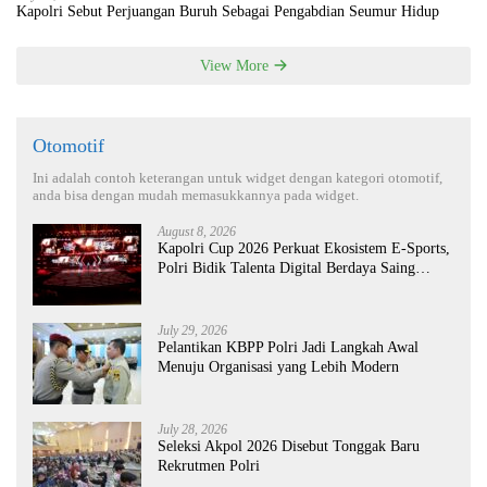
Kapolri Sebut Perjuangan Buruh Sebagai Pengabdian Seumur Hidup
View More
Otomotif
Ini adalah contoh keterangan untuk widget dengan kategori otomotif,
anda bisa dengan mudah memasukkannya pada widget.
August 8, 2026
Kapolri Cup 2026 Perkuat Ekosistem E-Sports,
Polri Bidik Talenta Digital Berdaya Saing
Global
July 29, 2026
Pelantikan KBPP Polri Jadi Langkah Awal
Menuju Organisasi yang Lebih Modern
July 28, 2026
Seleksi Akpol 2026 Disebut Tonggak Baru
Rekrutmen Polri