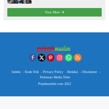
View More
Indeks
Kode Etik
Privacy Policy
Redaksi
Disclaimer
Pedoman Media Siber
Pojokmuslim.com 2022