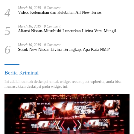
4
March 16, 2019
0 Comment
Video: Kelemahan dan Kelebihan All New Terios
5
March 16, 2019
0 Comment
Aliansi Nissan-Mitsubishi Luncurkan Livina Versi Mungil
6
March 16, 2019
0 Comment
Sosok New Nissan Livina Terungkap, Apa Kata NMI?
Berita Kriminal
Ini adalah contoh deskripsi untuk widget recent post wpberita, anda bisa
memasukkan deskripsi pada widget ini.