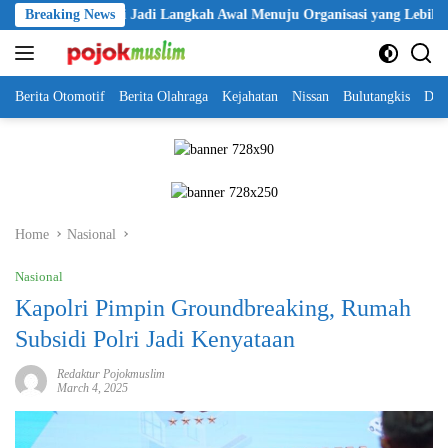
Skip
PP Polri Jadi Langkah Awal Menuju Organisasi yang Lebih Modern
Breaking News
to
content
Berita Otomotif
Berita Olahraga
Kejahatan
Nissan
Bulutangkis
DKI
Home
Nasional
Nasional
Kapolri Pimpin Groundbreaking, Rumah
Subsidi Polri Jadi Kenyataan
Redaktur Pojokmuslim
March 4, 2025