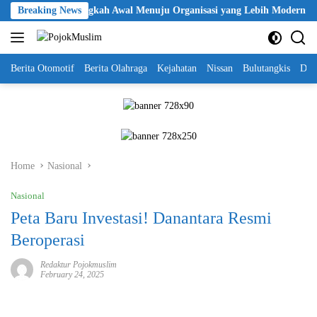
Skip
 Polri Jadi Langkah Awal Menuju Organisasi yang Lebih Modern
Breaking News
to
content
Berita Otomotif
Berita Olahraga
Kejahatan
Nissan
Bulutangkis
DKI
Home
Nasional
Nasional
Peta Baru Investasi! Danantara Resmi
Beroperasi
Redaktur Pojokmuslim
February 24, 2025