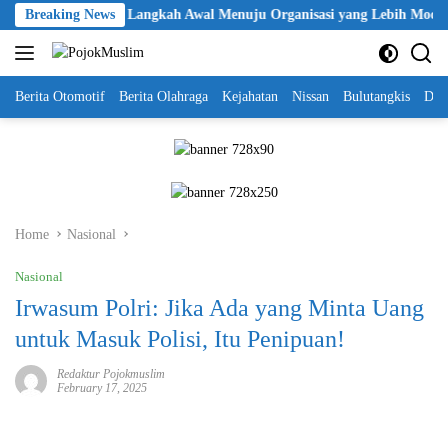
Skip
KBPP Polri Jadi Langkah Awal Menuju Organisasi yang Lebih Modern
Breaking News
to
content
Berita Otomotif
Berita Olahraga
Kejahatan
Nissan
Bulutangkis
DKI
Home
Nasional
Nasional
Irwasum Polri: Jika Ada yang Minta Uang
untuk Masuk Polisi, Itu Penipuan!
Redaktur Pojokmuslim
February 17, 2025