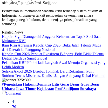
oleh jaksa,” pungkas Prof. Sadjijono.
Pernyataan ini menambah wacana kritis terhadap sistem hukum di
Indonesia, khususnya terkait pembagian kewenangan antara
lembaga penegak hukum, demi menjaga prinsip keadilan yang
seimbang.
Related News
Kapolri Sigit Dianugerahi Anggota Kehormatan Tapak Suci Saat
Muktamar XVI
Ibnu Riza Apresiasi Kapolri Cup 2026, Buka Jalan Talenta Muda
dari Daerah ke Panggung Nasional
Kapolri Cup 2026 Perkuat Ekosistem E-Sports, Polri Bidik Talenta
Digital Berdaya Saing Global
Pelantikan KBPP Polri Jadi Langkah Awal Menuju Organisasi yang
Lebih Modern
Seleksi Akpol 2026 Disebut Tonggak Baru Rekrutmen Polri
Sutrimo Tewas Misterius, Koalisi: Jangan Ada yang Kebal Hukum!
#Penegakan Hukum
Dominus Litis
Guru Besar
Guru Besar
Ubhara
Jawa Timur
Kejaksaan
Prof Sadjijono
Surabaya
Comment