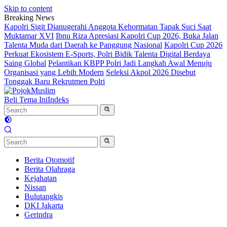
Skip to content
Breaking News
Kapolri Sigit Dianugerahi Anggota Kehormatan Tapak Suci Saat
Muktamar XVI
Ibnu Riza Apresiasi Kapolri Cup 2026, Buka Jalan
Talenta Muda dari Daerah ke Panggung Nasional
Kapolri Cup 2026
Perkuat Ekosistem E-Sports, Polri Bidik Talenta Digital Berdaya
Saing Global
Pelantikan KBPP Polri Jadi Langkah Awal Menuju
Organisasi yang Lebih Modern
Seleksi Akpol 2026 Disebut
Tonggak Baru Rekrutmen Polri
Beli Tema Ini
Indeks
Berita Otomotif
Berita Olahraga
Kejahatan
Nissan
Bulutangkis
DKI Jakarta
Gerindra