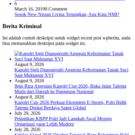
6
March 16, 2019
0 Comment
Sosok New Nissan Livina Terungkap, Apa Kata NMI?
Berita Kriminal
Ini adalah contoh deskripsi untuk widget recent post wpberita, anda
bisa memasukkan deskripsi pada widget ini.
August 9, 2026
Kapolri Sigit Dianugerahi Anggota Kehormatan Tapak Suci
Saat Muktamar XVI
August 9, 2026
Ibnu Riza Apresiasi Kapolri Cup 2026, Buka Jalan Talenta
Muda dari Daerah ke Panggung Nasional
August 8, 2026
Kapolri Cup 2026 Perkuat Ekosistem E-Sports, Polri Bidik
Talenta Digital Berdaya Saing Global
July 29, 2026
Pelantikan KBPP Polri Jadi Langkah Awal Menuju
Organisasi yang Lebih Modern
July 28, 2026
Seleksi Akpol 2026 Disebut Tonggak Baru Rekrutmen Polri