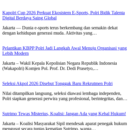
Kapolri Cup 2026 Perkuat Ekosistem E-Sports, Polri Bidik Talenta
Digital Berdaya Saing Global
Jakarta — Dunia e-sports terus berkembang dan semakin dekat
dengan kehidupan generasi muda. Aktivitas yang…
Pelantikan KBPP Polri Jadi Langkah Awal Menuju Organisasi yang
Lebih Modern
Jakarta – Wakil Kepala Kepolisian Negara Republik Indonesia
(Wakapolri) Komjen Pol. Prof. Dr. Dedi Prasetyo,…
Seleksi Akpol 2026 Disebut Tonggak Baru Rekrutmen Polri
Nilai ditampilkan langsung, seleksi diawasi lembaga independen,
Polri siapkan generasi perwira yang profesional, berintegritas, dan…
Sutrimo Tewas Misterius, Koalisi: Jangan Ada yang Kebal Hukum!
Jakarta – Koalisi Masyarakat Sipil mendesak aparat penegak hukum
mengusut secara tuntas kematian Sutrimo, warga…