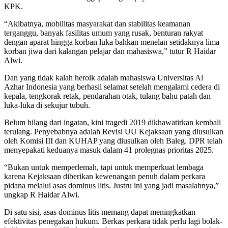
KPK.
“Akibatnya, mobilitas masyarakat dan stabilitas keamanan
terganggu, banyak fasilitas umum yang rusak, benturan rakyat
dengan aparat hingga korban luka bahkan menelan setidaknya lima
korban jiwa dari kalangan pelajar dan mahasiswa,” tutur R Haidar
Alwi.
Dan yang tidak kalah heroik adalah mahasiswa Universitas Al
Azhar Indonesia yang berhasil selamat setelah mengalami cedera di
kepala, tengkorak retak, pendarahan otak, tulang bahu patah dan
luka-luka di sekujur tubuh.
Belum hilang dari ingatan, kini tragedi 2019 dikhawatirkan kembali
terulang. Penyebabnya adalah Revisi UU Kejaksaan yang diusulkan
oleh Komisi III dan KUHAP yang diusulkan oleh Baleg. DPR telah
menyepakati keduanya masuk dalam 41 prolegnas prioritas 2025.
“Bukan untuk memperlemah, tapi untuk memperkuat lembaga
karena Kejaksaan diberikan kewenangan penuh dalam perkara
pidana melalui asas dominus litis. Justru ini yang jadi masalahnya,”
ungkap R Haidar Alwi.
Di satu sisi, asas dominus litis memang dapat meningkatkan
efektivitas penegakan hukum. Berkas perkara tidak perlu lagi bolak-