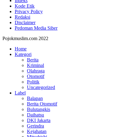
Indeks
Kode Etik
Privacy Policy
Redaksi
Disclaimer
Pedoman Media Siber
Pojokmuslim.com 2022
Home
Kategori
Berita
Kriminal
Olahraga
Otomotif
Politik
Uncategorized
Label
Balapan
Berita Otomotif
Bulutangkis
Daihatsu
DKI Jakarta
Gerindra
Kejahatan
Mitsubishi