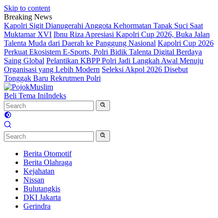
Skip to content
Breaking News
Kapolri Sigit Dianugerahi Anggota Kehormatan Tapak Suci Saat
Muktamar XVI
Ibnu Riza Apresiasi Kapolri Cup 2026, Buka Jalan
Talenta Muda dari Daerah ke Panggung Nasional
Kapolri Cup 2026
Perkuat Ekosistem E-Sports, Polri Bidik Talenta Digital Berdaya
Saing Global
Pelantikan KBPP Polri Jadi Langkah Awal Menuju
Organisasi yang Lebih Modern
Seleksi Akpol 2026 Disebut
Tonggak Baru Rekrutmen Polri
Beli Tema Ini
Indeks
Berita Otomotif
Berita Olahraga
Kejahatan
Nissan
Bulutangkis
DKI Jakarta
Gerindra