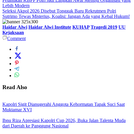
Pelantikan KBPP Polri Jadi Langkah Awal Menuju Organisasi yang
Lebih Modern
Seleksi Akpol 2026 Disebut Tonggak Baru Rekrutmen Polri
Sutrimo Tewas Misterius, Koalisi: Jangan Ada yang Kebal Hukum!
Haidar Alwi
Haidar Alwi Institute
KUHAP
Tragedi 2019
UU
Kejaksaan
Comment
Read Also
Kapolri Sigit Dianugerahi Anggota Kehormatan Tapak Suci Saat
Muktamar XVI
Ibnu Riza Apresiasi Kapolri Cup 2026, Buka Jalan Talenta Muda
dari Daerah ke Panggung Nasional