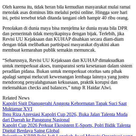
Oleh karena itu, tidak heran bila kemudian masyarakat mulai ramai
menolak asas dominus litis melalui petisi online. Hingga sore hari
ini, petisi tersebut telah ditanda tangani oleh hampir 40 ribu orang.
Penolakan di dunia maya bisa menjelma ke dunia nyata bila DPR
dan pemerintah tidak menyikapinya dengan bijak. Terlebih, jika
Revisi UU Kejaksaan dan KUHAP disahkan secara diam-diam
dengan tidak melibatkan partisipasi masyarakat diyakini akan
membuat kemarahan publik semakin memuncak.
“Seharusnya, Revisi UU Kejaksaan dan KUHAP dimaksudkan
untuk memperkuat akses, transparansi serta kesetaraan dalam sistem
peradilan pidana. Bukan untuk memperkuat otoritas satu pihak
apalagi sampai melucuti kewenangan lembaga lainnya yang justru
mendorong penyalahgunaan kekuasaan, praktik korupsi dan
melemahkan checks and balances,” tutup R Haidar Alwi.
Related News
Kapolri Sigit Dianugerahi Anggota Kehormatan Tapak Suci Saat
Muktamar XVI
Ibnu Riza Apresiasi Kapolri Cup 2026, Buka Jalan Talenta Muda
dari Daerah ke Panggung Nasional
Kapolri Cup 2026 Perkuat Ekosistem E-Sports, Polri Bidik Talenta
Digital Berdaya Saing Global