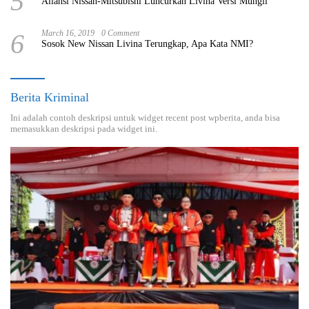
5
Aliansi Nissan-Mitsubishi Luncurkan Livina Versi Mungil
6
March 16, 2019
0 Comment
Sosok New Nissan Livina Terungkap, Apa Kata NMI?
Berita Kriminal
Ini adalah contoh deskripsi untuk widget recent post wpberita, anda bisa
memasukkan deskripsi pada widget ini.