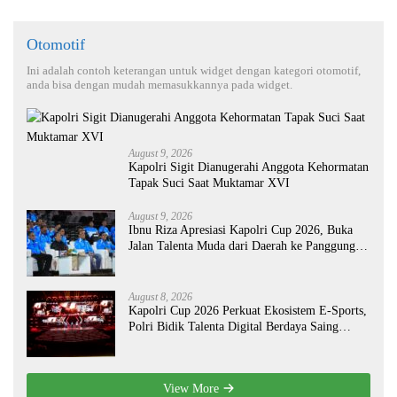
Otomotif
Ini adalah contoh keterangan untuk widget dengan kategori otomotif,
anda bisa dengan mudah memasukkannya pada widget.
August 9, 2026
Kapolri Sigit Dianugerahi Anggota Kehormatan
Tapak Suci Saat Muktamar XVI
August 9, 2026
Ibnu Riza Apresiasi Kapolri Cup 2026, Buka
Jalan Talenta Muda dari Daerah ke Panggung
Nasional
August 8, 2026
Kapolri Cup 2026 Perkuat Ekosistem E-Sports,
Polri Bidik Talenta Digital Berdaya Saing
Global
View More