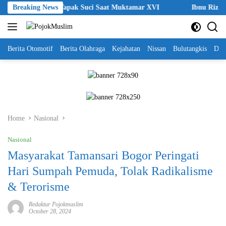
Skip
ehormatan Tapak Suci Saat Muktamar XVI
Breaking News
Ibnu Riza Apresiasi
to
content
Berita Otomotif
Berita Olahraga
Kejahatan
Nissan
Bulutangkis
DKI
Home
Nasional
Nasional
Masyarakat Tamansari Bogor Peringati
Hari Sumpah Pemuda, Tolak Radikalisme
& Terorisme
Redaktur Pojokmuslim
October 28, 2024