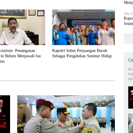
Menja
July 2
Kapo
Seum
stitute: Penanganan
Kapolri Sebut Perjuangan Buruh
rie Belum Menjawab Isu
Sebagai Pengabdian Seumur Hidup
O
tas
In
ka
me