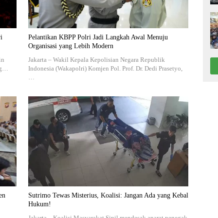
i
Pelantikan KBPP Polri Jadi Langkah Awal Menuju
Organisasi yang Lebih Modern
in
Jakarta – Wakil Kepala Kepolisian Negara Republik
ng…
Indonesia (Wakapolri) Komjen Pol. Prof. Dr. Dedi Prasetyo,
…
en
Sutrimo Tewas Misterius, Koalisi: Jangan Ada yang Kebal
Hukum!
Jakarta – Koalisi Masyarakat Sipil mendesak aparat penegak