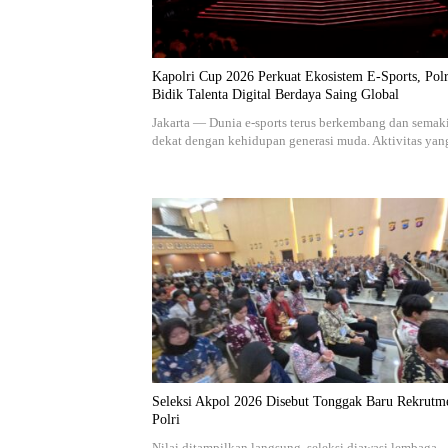
Kapolri Cup 2026 Perkuat Ekosistem E-Sports, Polr
Bidik Talenta Digital Berdaya Saing Global
Jakarta — Dunia e-sports terus berkembang dan semak
dekat dengan kehidupan generasi muda. Aktivitas ya
Seleksi Akpol 2026 Disebut Tonggak Baru Rekrutm
Polri
Nilai ditampilkan langsung, seleksi diawasi lembaga