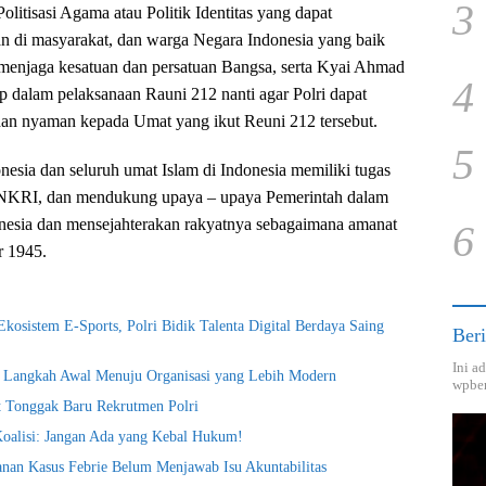
3
olitisasi Agama atau Politik Identitas yang dapat
 di masyarakat, dan warga Negara Indonesia yang baik
menjaga kesatuan dan persatuan Bangsa, serta Kyai Ahmad
4
p dalam pelaksanaan Rauni 212 nanti agar Polri dapat
an nyaman kepada Umat yang ikut Reuni 212 tersebut.
5
nesia dan seluruh umat Islam di Indonesia memiliki tugas
 NKRI, dan mendukung upaya – upaya Pemerintah dalam
esia dan mensejahterakan rakyatnya sebagaimana amanat
6
 1945.
kosistem E-Sports, Polri Bidik Talenta Digital Berdaya Saing
Beri
Ini a
i Langkah Awal Menuju Organisasi yang Lebih Modern
wpber
t Tonggak Baru Rekrutmen Polri
Koalisi: Jangan Ada yang Kebal Hukum!
nan Kasus Febrie Belum Menjawab Isu Akuntabilitas