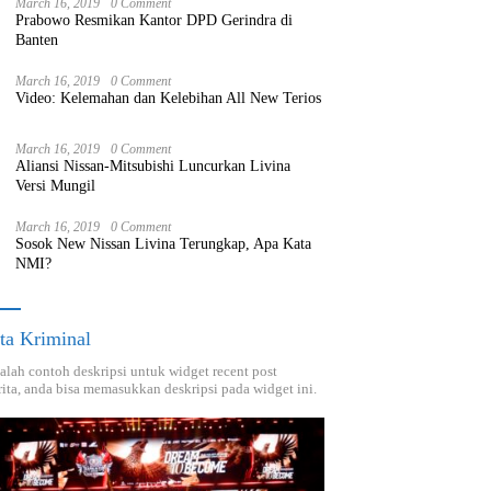
March 16, 2019
0 Comment
Prabowo Resmikan Kantor DPD Gerindra di
Banten
March 16, 2019
0 Comment
Video: Kelemahan dan Kelebihan All New Terios
March 16, 2019
0 Comment
Aliansi Nissan-Mitsubishi Luncurkan Livina
Versi Mungil
March 16, 2019
0 Comment
Sosok New Nissan Livina Terungkap, Apa Kata
NMI?
ta Kriminal
dalah contoh deskripsi untuk widget recent post
ita, anda bisa memasukkan deskripsi pada widget ini.