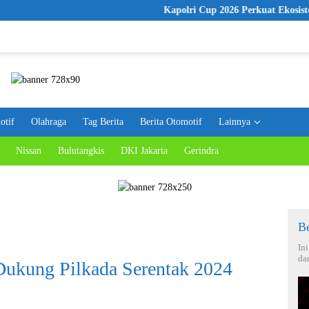
Kapolri Cup 2026 Perkuat Ekosistem E-Sports, Polr
otif
Olahraga
Tag Berita
Berita Otomotif
Lainnya
Nissan
Bulutangkis
DKI Jakarta
Gerindra
Be
In
da
Dukung Pilkada Serentak 2024