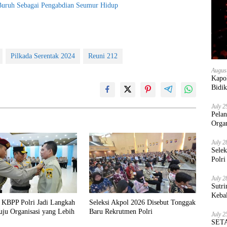
 Buruh Sebagai Pengabdian Seumur Hidup
Pilkada Serentak 2024
Reuni 212
Augus
Kapol
Bidik
July 2
Pela
Orga
July 2
Sele
Polri
July 2
Sutri
Keba
n KBPP Polri Jadi Langkah
Seleksi Akpol 2026 Disebut Tonggak
ju Organisasi yang Lebih
Baru Rekrutmen Polri
July 2
SETA