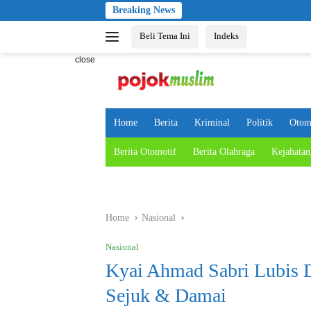
Skip
Breaking News
to
Beli Tema Ini
Indeks
content
close
Home
Berita
Kriminal
Politik
Otom
Berita Otomotif
Berita Olahraga
Kejahatan
Home
Nasional
Nasional
Kyai Ahmad Sabri Lubis 
Sejuk & Damai