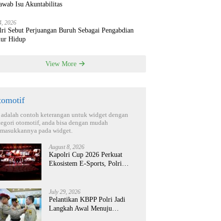
wab Isu Akuntabilitas
4, 2026
lri Sebut Perjuangan Buruh Sebagai Pengabdian
ur Hidup
View More
tomotif
i adalah contoh keterangan untuk widget dengan
tegori otomotif, anda bisa dengan mudah
masukkannya pada widget.
August 8, 2026
Kapolri Cup 2026 Perkuat
Ekosistem E-Sports, Polri
Bidik Talenta Digital Berdaya
Saing Global
July 29, 2026
Pelantikan KBPP Polri Jadi
Langkah Awal Menuju
Organisasi yang Lebih Modern