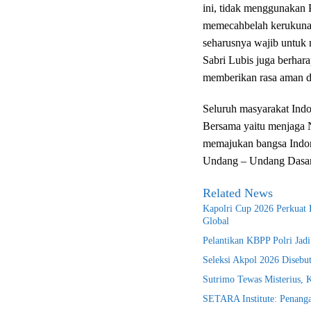
ini, tidak menggunakan P
memecahbelah kerukunan
seharusnya wajib untuk 
Sabri Lubis juga berhara
memberikan rasa aman d
Seluruh masyarakat Indo
Bersama yaitu menjaga
memajukan bangsa Indon
Undang – Undang Dasar
Related News
Kapolri Cup 2026 Perkuat E
Global
Pelantikan KBPP Polri Jad
Seleksi Akpol 2026 Disebu
Sutrimo Tewas Misterius, 
SETARA Institute: Penanga