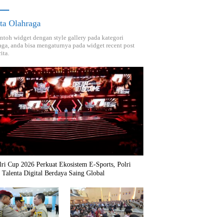
ta Olahraga
ontoh widget dengan style gallery pada kategori
aga, anda bisa mengaturnya pada widget recent post
ita.
ri Cup 2026 Perkuat Ekosistem E-Sports, Polri
 Talenta Digital Berdaya Saing Global