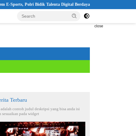
i Bidik Talenta Digital Berdaya Saing Global
Pelantikan KBPP
close
rita Terbaru
i adalah contoh judul deskripsi yang bisa anda isi
n sesuaikan pada widget