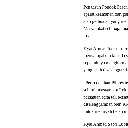
Pengasuh Pondok Pesant
aparat keamanan dari pan
atau perbuatan yang me
Masyarakat sehingga mas
rasa.
Kyai Ahmad Sabri Lubi
menyampaikan kepada se
sepenuhnya menghormati 
yang telah diselenggara
“Permasalahan Pilpres tel
seluruh masyarakat Indo
persatuan serta tali per
diselenggarakan oleh KP
untuk memecah belah um
Kyai Ahmad Sabri Lubis