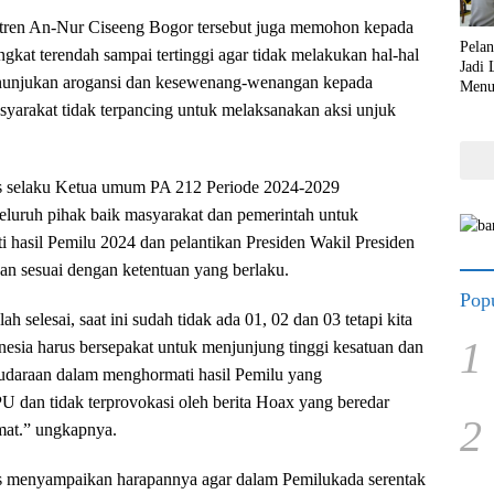
ren An-Nur Ciseeng Bogor tersebut juga memohon kepada
Pela
gkat terendah sampai tertinggi agar tidak melakukan hal-hal
Jadi
nunjukan arogansi dan kesewenang-wenangan kepada
Menu
Lebi
yarakat tidak terpancing untuk melaksanakan aksi unjuk
s selaku Ketua umum PA 212 Periode 2024-2029
luruh pihak baik masyarakat dan pemerintah untuk
hasil Pemilu 2024 dan pelantikan Presiden Wakil Presiden
kan sesuai dengan ketentuan yang berlaku.
Popu
ah selesai, saat ini sudah tidak ada 01, 02 dan 03 tetapi kita
1
nesia harus bersepakat untuk menjunjung tinggi kesatuan dan
saudaraan dalam menghormati hasil Pemilu yang
U dan tidak terprovokasi oleh berita Hoax yang beredar
2
at.” ungkapnya.
 menyampaikan harapannya agar dalam Pemilukada serentak