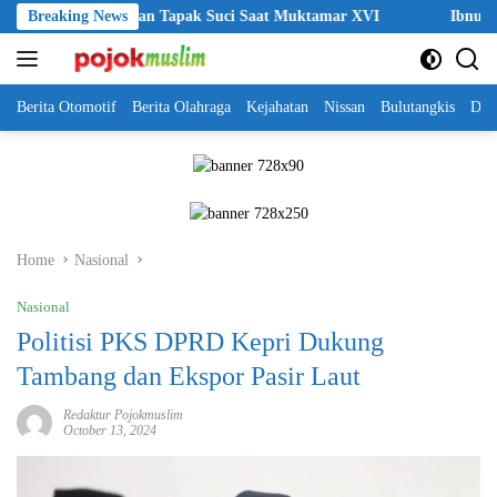
Skip
 Kehormatan Tapak Suci Saat Muktamar XVI
Breaking News
Ibnu Riza Apresia
to
content
Berita Otomotif
Berita Olahraga
Kejahatan
Nissan
Bulutangkis
DKI
Home
Nasional
Nasional
Politisi PKS DPRD Kepri Dukung
Tambang dan Ekspor Pasir Laut
Redaktur Pojokmuslim
October 13, 2024