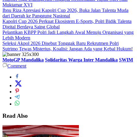
Muktamar XVI
Ibnu Riza Apresiasi Kapolri Cup 2026, Buka Jalan Talenta Muda
dari Daerah ke Panggung Nasional
Kapolri Cup 2026 Perkuat Ekosistem E-Sports, Polri Bidik Talenta
Digital Berdaya Saing Global
Pelantikan KBPP Polri Jadi Langkah Awal Menuju Organisasi yang
Lebih Modern
Seleksi Akpol 2026 Disebut Tonggak Baru Rekrutmen Polri
Sutrimo Tewas Misterius, Koalisi: Jangan Ada yang Kebal Hukum!
MotoGP Mandalika
Solidaritas Warga Inter Mandalika
SWIM
Comment
Read Also