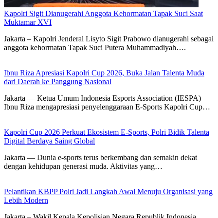
Kapolri Sigit Dianugerahi Anggota Kehormatan Tapak Suci Saat
Muktamar XVI
Jakarta – Kapolri Jenderal Lisyto Sigit Prabowo dianugerahi sebagai
anggota kehormatan Tapak Suci Putera Muhammadiyah….
Ibnu Riza Apresiasi Kapolri Cup 2026, Buka Jalan Talenta Muda
dari Daerah ke Panggung Nasional
Jakarta — Ketua Umum Indonesia Esports Association (IESPA)
Ibnu Riza mengapresiasi penyelenggaraan E-Sports Kapolri Cup…
Kapolri Cup 2026 Perkuat Ekosistem E-Sports, Polri Bidik Talenta
Digital Berdaya Saing Global
Jakarta — Dunia e-sports terus berkembang dan semakin dekat
dengan kehidupan generasi muda. Aktivitas yang…
Pelantikan KBPP Polri Jadi Langkah Awal Menuju Organisasi yang
Lebih Modern
Jakarta – Wakil Kepala Kepolisian Negara Republik Indonesia