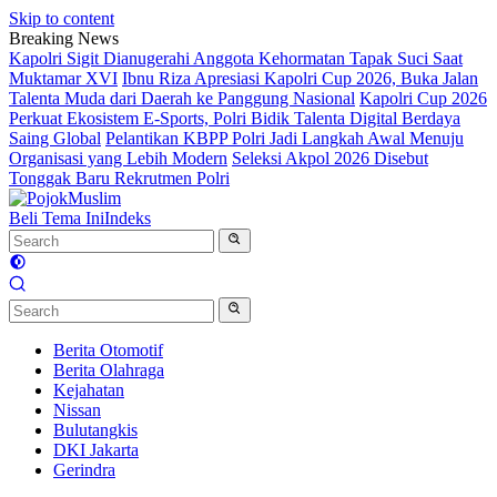
Skip to content
Breaking News
Kapolri Sigit Dianugerahi Anggota Kehormatan Tapak Suci Saat
Muktamar XVI
Ibnu Riza Apresiasi Kapolri Cup 2026, Buka Jalan
Talenta Muda dari Daerah ke Panggung Nasional
Kapolri Cup 2026
Perkuat Ekosistem E-Sports, Polri Bidik Talenta Digital Berdaya
Saing Global
Pelantikan KBPP Polri Jadi Langkah Awal Menuju
Organisasi yang Lebih Modern
Seleksi Akpol 2026 Disebut
Tonggak Baru Rekrutmen Polri
Beli Tema Ini
Indeks
Berita Otomotif
Berita Olahraga
Kejahatan
Nissan
Bulutangkis
DKI Jakarta
Gerindra