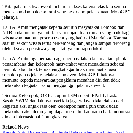
“Kita paham bahwa event ini harus sukses karena jelas kita semua
merasakan dampak ekonomi yang besar dari pelaksanaan MotoGP.”
jelasnya.
Lalu Al Amin mengajak kepada seluruh masyarakat Lombok dan
NTB pada umumnya untuk bisa menjadi tuan rumah yang baik bagi
wisatawan maupun peserta event yang hadir di Mandalika. Karena
saat ini sektor wisata terus berkembang dan jangan sampai tercoreng
oleh aksi atau peristiwa yang sifatnya kontraproduktif.
Lalu Al Amin juga berharap agar permasalahan lahan antara pihak
pengembang dan kelompok masyarakat yang mengklaim sebagai
pemilik lahan tidak terus diangkat agar tidak membuat situasi
semakin panas jelang pelaksanaan event MotoGP. Pihaknya
meminta kepada masyarakat pengklaim menahan diri dan tidak
melakukan kegiatan yang mengganggu jalannya event.
“Semua Kelompok, OKP ataupun LSM seperti FP2LT, Laskar
Sasak, SWIM dan lainnya mari kita jaga wilayah Mandalika dari
kegiatan aksi unjuk rasa oleh kelompok mana pun untuk tidak
melakukan aksi demo yang dapat meruntuhkan nama baik Indonesia
dimata Internasional.” pungkasnya.
Related News
Kapolri Sigit Dianugerahi Anggota Kehormatan Tapak Suci Saat