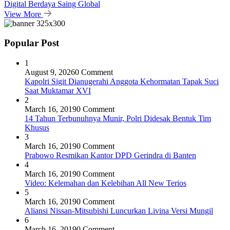
Digital Berdaya Saing Global
View More
Popular Post
1
August 9, 2026
0 Comment
Kapolri Sigit Dianugerahi Anggota Kehormatan Tapak Suci
Saat Muktamar XVI
2
March 16, 2019
0 Comment
14 Tahun Terbunuhnya Munir, Polri Didesak Bentuk Tim
Khusus
3
March 16, 2019
0 Comment
Prabowo Resmikan Kantor DPD Gerindra di Banten
4
March 16, 2019
0 Comment
Video: Kelemahan dan Kelebihan All New Terios
5
March 16, 2019
0 Comment
Aliansi Nissan-Mitsubishi Luncurkan Livina Versi Mungil
6
March 16, 2019
0 Comment