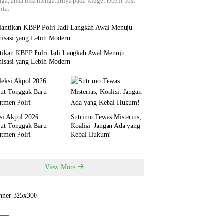
aga, anda bisa mengaturnya pada widget recent post
ita.
ntikan KBPP Polri Jadi Langkah Awal Menuju
nisasi yang Lebih Modern
si Akpol 2026
Sutrimo Tewas Misterius,
but Tonggak Baru
Koalisi: Jangan Ada yang
utmen Polri
Kebal Hukum!
View More