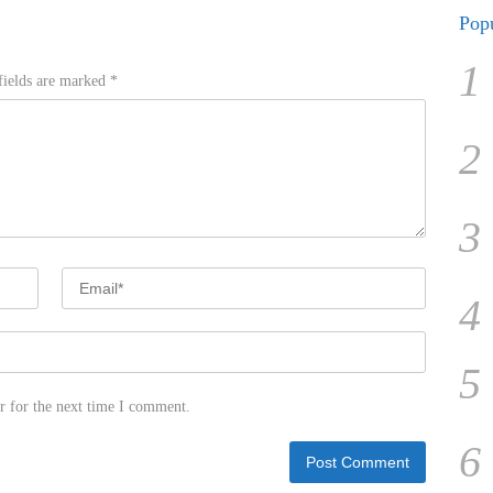
Popu
1
fields are marked
*
2
3
4
5
r for the next time I comment.
6