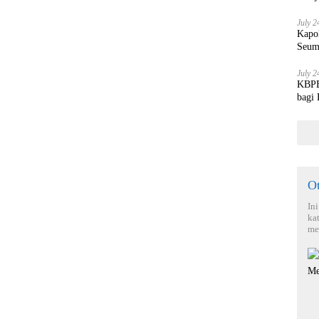
July 2
Kapo
Seum
July 2
KBPBI
bagi
O
In
ka
me