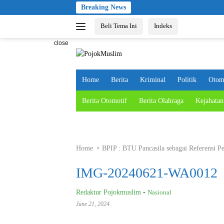
Skip
Breaking News
to
Beli Tema Ini
Indeks
content
close
Home
Berita
Kriminal
Politik
Otom
Berita Otomotif
Berita Olahraga
Kejahatan
Home
BPIP : BTU Pancasila sebagai Referensi Pe
IMG-20240621-WA0012
Redaktur Pojokmuslim
-
Nasional
June 21, 2024