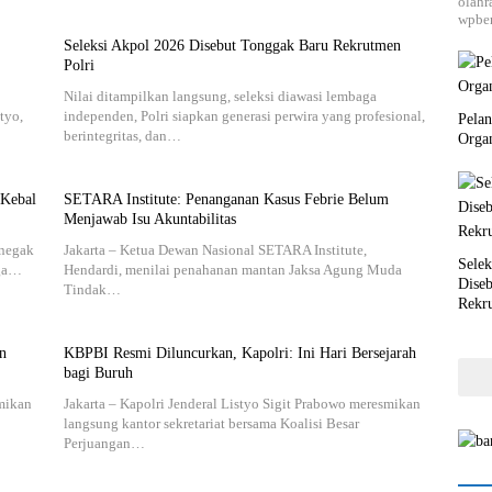
olahr
wpber
Seleksi Akpol 2026 Disebut Tonggak Baru Rekrutmen
Polri
Nilai ditampilkan langsung, seleksi diawasi lembaga
tyo,
independen, Polri siapkan generasi perwira yang profesional,
Pela
berintegritas, dan…
Orga
 Kebal
SETARA Institute: Penanganan Kasus Febrie Belum
Menjawab Isu Akuntabilitas
enegak
Jakarta – Ketua Dewan Nasional SETARA Institute,
Selek
rga…
Hendardi, menilai penahanan mantan Jaksa Agung Muda
Dise
Tindak…
Rekr
n
KBPBI Resmi Diluncurkan, Kapolri: Ini Hari Bersejarah
bagi Buruh
smikan
Jakarta – Kapolri Jenderal Listyo Sigit Prabowo meresmikan
langsung kantor sekretariat bersama Koalisi Besar
Perjuangan…