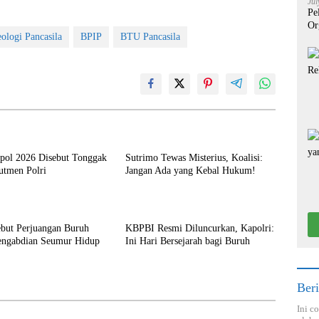
Jul
Pe
Or
ologi Pancasila
BPIP
BTU Pancasila
kpol 2026 Disebut Tonggak
Sutrimo Tewas Misterius, Koalisi:
utmen Polri
Jangan Ada yang Kebal Hukum!
ebut Perjuangan Buruh
KBPBI Resmi Diluncurkan, Kapolri:
engabdian Seumur Hidup
Ini Hari Bersejarah bagi Buruh
Beri
Ini c