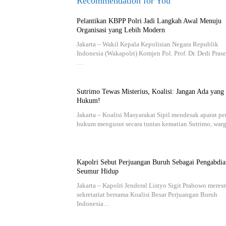
Recommendation for You
Pelantikan KBPP Polri Jadi Langkah Awal Menuju
Organisasi yang Lebih Modern
Jakarta – Wakil Kepala Kepolisian Negara Republik
Indonesia (Wakapolri) Komjen Pol. Prof. Dr. Dedi Prase
…
Sutrimo Tewas Misterius, Koalisi: Jangan Ada yang
Hukum!
Jakarta – Koalisi Masyarakat Sipil mendesak aparat p
hukum mengusut secara tuntas kematian Sutrimo, wa
Kapolri Sebut Perjuangan Buruh Sebagai Pengabdia
Seumur Hidup
Jakarta – Kapolri Jenderal Listyo Sigit Prabowo mere
sekretariat bersama Koalisi Besar Perjuangan Buruh
Indonesia…