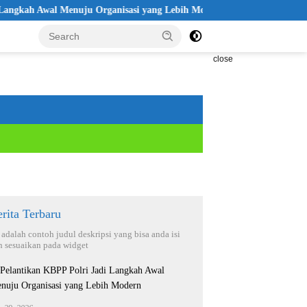
h Awal Menuju Organisasi yang Lebih Modern
Seleksi Akpol 2
close
rita Terbaru
i adalah contoh judul deskripsi yang bisa anda isi
n sesuaikan pada widget