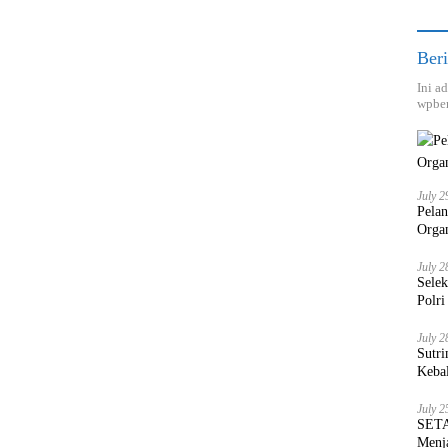
Beri
Ini a
wpber
July 2
Pela
Orga
July 2
Sele
Polri
July 2
Sutri
Keba
July 2
SETA
Menja