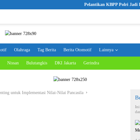
Pelantikan KBPP Polri Jadi Langka
otif
Olahraga
Tag Berita
Berita Otomotif
Lainnya
Nissan
Bulutangkis
DKI Jakarta
Gerindra
nting untuk Implementasi Nilai-Nilai Pancasila
Be
In
da