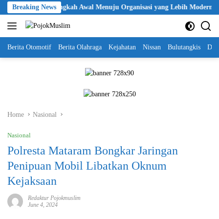
Skip
 Polri Jadi Langkah Awal Menuju Organisasi yang Lebih Modern
Breaking News
to
content
Berita Otomotif
Berita Olahraga
Kejahatan
Nissan
Bulutangkis
DKI
Home
Nasional
Nasional
Polresta Mataram Bongkar Jaringan
Penipuan Mobil Libatkan Oknum
Kejaksaan
Redaktur Pojokmuslim
June 4, 2024