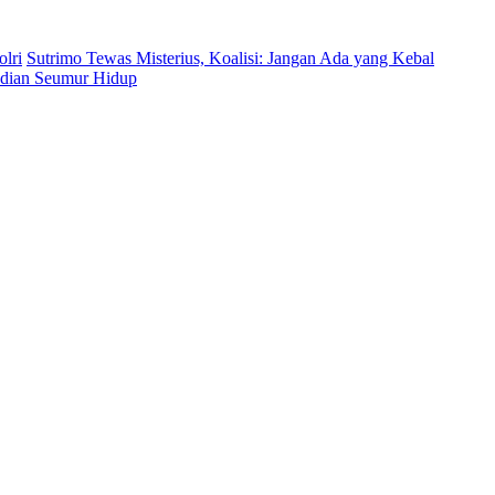
lri
Sutrimo Tewas Misterius, Koalisi: Jangan Ada yang Kebal
bdian Seumur Hidup