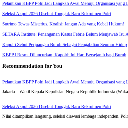
Pelantikan KBPP Polri Jadi Langkah Awal Menuju Organisasi yang
Seleksi Akpol 2026 Disebut Tonggak Baru Rekrutmen Polri
Sutrimo Tewas Misterius, Koalisi: Jangan Ada yang Kebal Hukum!
SETARA Institute: Penanganan Kasus Febrie Belum Menjawab Isu Ak
Kapolri Sebut Perjuangan Buruh Sebagai Pengabdian Seumur Hidup
KBPBI Resmi Diluncurkan, Kapolri: Ini Hari Bersejarah bagi Buruh
Recommendation for You
Pelantikan KBPP Polri Jadi Langkah Awal Menuju Organisasi yang
Jakarta – Wakil Kepala Kepolisian Negara Republik Indonesia (Waka
Seleksi Akpol 2026 Disebut Tonggak Baru Rekrutmen Polri
Nilai ditampilkan langsung, seleksi diawasi lembaga independen, Polr