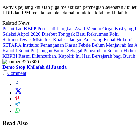
Aktivis pejuang khilafah juga melakukan pembagian selebaran / bulet
LDII dan IPM melakukan aksi damai untuk tolak faham khilafah.
Related News
Pelantikan KBPP Polri Jadi Langkah Awal Menuju Organisasi yang
Seleksi Akpol 2026 Disebut Tonggak Baru Rekrutmen Polri
Sutrimo Tewas Misterius, Koalisi: Jangan Ada yang Kebal Hukum!
SETARA Institute: Penanganan Kasus Febrie Belum Menjawab Isu Ak
Kapolri Sebut Perjuangan Buruh Sebagai Pengabdian Seumur Hidup
KBPBI Resmi Diluncurkan, Kapolri: Ini Hari Bersejarah bagi Buruh
Demo Stop Khilafah di Juanda
Comment
Read Also