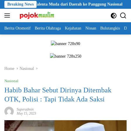
Skip
 Jalan Talenta Muda dari Daerah ke Panggung Nasional
Breaking News
Kapolri
to
content
Berita Otomotif
Berita Olahraga
Kejahatan
Nissan
Bulutangkis
DKI
Home
Nasional
Nasional
Habib Bahar Sebut Dirinya Ditembak
OTK, Polisi : Tapi Tidak Ada Saksi
Superadmin
May 15, 2023