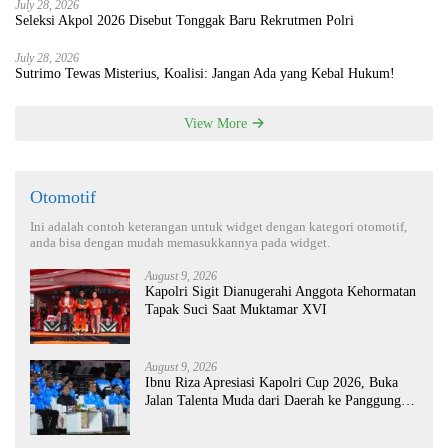
July 28, 2026
Seleksi Akpol 2026 Disebut Tonggak Baru Rekrutmen Polri
July 28, 2026
Sutrimo Tewas Misterius, Koalisi: Jangan Ada yang Kebal Hukum!
View More
Otomotif
Ini adalah contoh keterangan untuk widget dengan kategori otomotif,
anda bisa dengan mudah memasukkannya pada widget.
August 9, 2026
Kapolri Sigit Dianugerahi Anggota Kehormatan
Tapak Suci Saat Muktamar XVI
August 9, 2026
Ibnu Riza Apresiasi Kapolri Cup 2026, Buka
Jalan Talenta Muda dari Daerah ke Panggung
Nasional