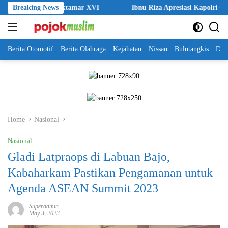
Skip
 Saat Muktamar XVI
Breaking News
Ibnu Riza Apresiasi Kapolri Cup 2026, Bu
to
content
Berita Otomotif
Berita Olahraga
Kejahatan
Nissan
Bulutangkis
DKI
Home
Nasional
Nasional
Gladi Latpraops di Labuan Bajo,
Kabaharkam Pastikan Pengamanan untuk
Agenda ASEAN Summit 2023
Superadmin
May 3, 2023