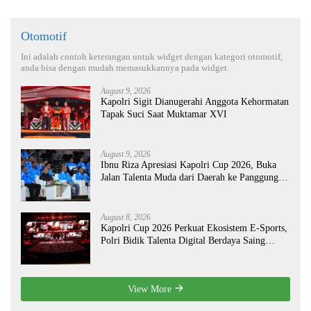
Otomotif
Ini adalah contoh keterangan untuk widget dengan kategori otomotif,
anda bisa dengan mudah memasukkannya pada widget.
August 9, 2026
Kapolri Sigit Dianugerahi Anggota Kehormatan
Tapak Suci Saat Muktamar XVI
August 9, 2026
Ibnu Riza Apresiasi Kapolri Cup 2026, Buka
Jalan Talenta Muda dari Daerah ke Panggung
Nasional
August 8, 2026
Kapolri Cup 2026 Perkuat Ekosistem E-Sports,
Polri Bidik Talenta Digital Berdaya Saing
Global
View More