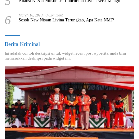
5
Aliansi Nissan-Mitsubishi Luncurkan Livina Versi Mungil
6
March 16, 2019
0 Comment
Sosok New Nissan Livina Terungkap, Apa Kata NMI?
Berita Kriminal
Ini adalah contoh deskripsi untuk widget recent post wpberita, anda bisa
memasukkan deskripsi pada widget ini.